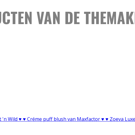
UCTEN VAN DE THEMA
 'n Wild ♥ ♥ Créme puff blush van Maxfactor ♥ ♥ Zoeva Luxe