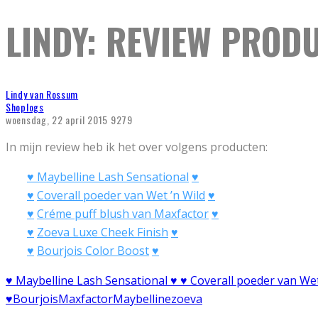
LINDY: REVIEW PROD
Lindy van Rossum
Shoplogs
woensdag, 22 april 2015
9279
In mijn review heb ik het over volgens producten:
♥ Maybelline Lash Sensational
♥
♥
Coverall poeder van Wet ’n Wild
♥
♥
Créme puff blush van Maxfactor
♥
♥
Zoeva Luxe Cheek Finish
♥
♥
Bourjois Color Boost
♥
♥ Maybelline Lash Sensational ♥ ♥ Coverall poeder van Wet
♥
Bourjois
Maxfactor
Maybelline
zoeva