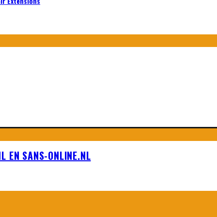
air Extensions
L EN SANS-ONLINE.NL