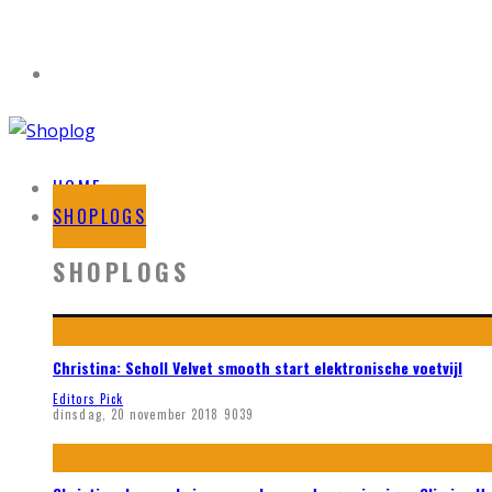
HOME
SHOPLOGS
SHOPLOGS
Christina: Scholl Velvet smooth start elektronische voetvijl
Editors Pick
dinsdag, 20 november 2018
9039