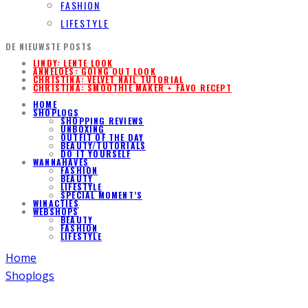
FASHION
LIFESTYLE
DE NIEUWSTE POSTS
LINDY: LENTE LOOK
ANNELOES: GOING OUT LOOK
CHRISTINA: VELVET NAIL TUTORIAL
CHRISTINA: SMOOTHIE MAKER + FAVO RECEPT
HOME
SHOPLOGS
SHOPPING REVIEWS
UNBOXING
OUTFIT OF THE DAY
BEAUTY/TUTORIALS
DO IT YOURSELF
WANNAHAVES
FASHION
BEAUTY
LIFESTYLE
SPECIAL MOMENT’S
WINACTIES
WEBSHOPS
BEAUTY
FASHION
LIFESTYLE
Home
Shoplogs