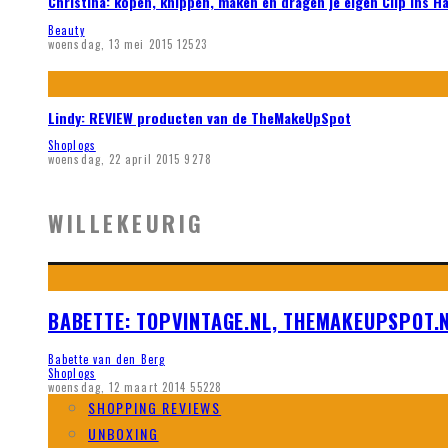
Christina: kopen, knippen, maken en dragen je eigen Clip ins H
Beauty
woensdag, 13 mei 2015
12523
Lindy: REVIEW producten van de TheMakeUpSpot
Shoplogs
woensdag, 22 april 2015
9278
WILLEKEURIG
BABETTE: TOPVINTAGE.NL, THEMAKEUPSPOT.N
Babette van den Berg
Shoplogs
woensdag, 12 maart 2014
55228
SHOPPING REVIEWS
UNBOXING