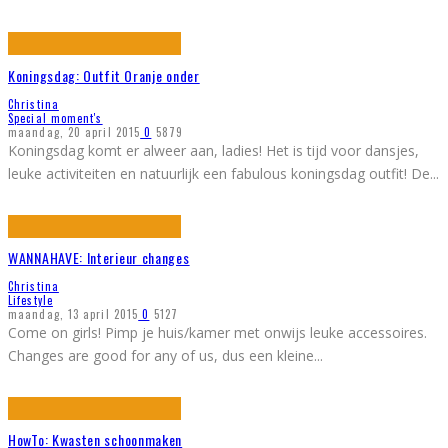
Koningsdag: Outfit Oranje onder
Christina
Special moment's
maandag, 20 april 2015
0
5879
Koningsdag komt er alweer aan, ladies! Het is tijd voor dansjes,
leuke activiteiten en natuurlijk een fabulous koningsdag outfit! De
...
WANNAHAVE: Interieur changes
Christina
Lifestyle
maandag, 13 april 2015
0
5127
Come on girls! Pimp je huis/kamer met onwijs leuke accessoires.
Changes are good for any of us, dus een kleine
...
HowTo: Kwasten schoonmaken