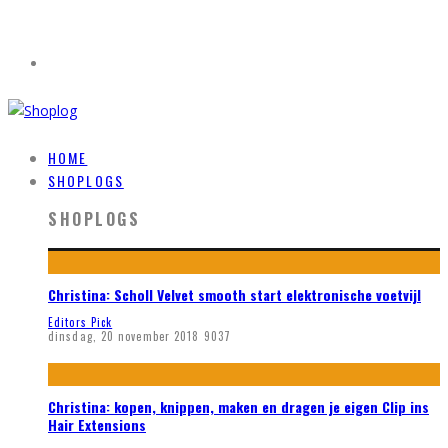
HOME
SHOPLOGS
SHOPLOGS
Christina: Scholl Velvet smooth start elektronische voetvijl
Editors Pick
dinsdag, 20 november 2018
9037
Christina: kopen, knippen, maken en dragen je eigen Clip ins
Hair Extensions