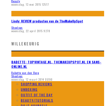
Beauty
woensdag, 13 mei 2015
12517
Lindy: REVIEW producten van de TheMakeUpSpot
Shoplogs
woensdag, 22 april 2015
9278
WILLEKEURIG
BABETTE: TOPVINTAGE.NL, THEMAKEUPSPOT.NL EN SANS-
ONLINE.NL
Babette van den Berg
Shoplogs
woensdag, 12 maart 2014
55190
SHOPPING REVIEWS
UNBOXING
OUTFIT OF THE DAY
BEAUTY/TUTORIALS
DO IT YOURSELF