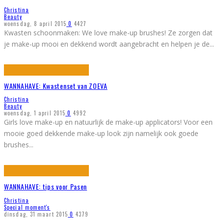
Christina
Beauty
woensdag, 8 april 2015
0
4427
Kwasten schoonmaken: We love make-up brushes! Ze zorgen dat
je make-up mooi en dekkend wordt aangebracht en helpen je de
...
WANNAHAVE: Kwastenset van ZOEVA
Christina
Beauty
woensdag, 1 april 2015
0
4992
Girls love make-up en natuurlijk de make-up applicators! Voor een
mooie goed dekkende make-up look zijn namelijk ook goede
brushes
...
WANNAHAVE: tips voor Pasen
Christina
Special moment's
dinsdag, 31 maart 2015
0
4379