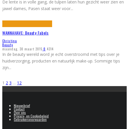
De lente is in volle gang, de tulpen laten hun gezicht weer zien en
jawel dames, Pasen staat weer voor
...
WANNAHAVE: Beauty Fabels
Christina
Beauty
maandag, 30 maart 2015
0
4314
In de beauty wereld word je echt overstroomd met tips over je
huidverzorging, producten en natuurlijk make-up. Sommige tips
zijn
...
1
2
3
…
12
Nieuwsbrief
Contact
Over ons
Privacy- en Cookiebeleid
Gebruikersvoorwaarden