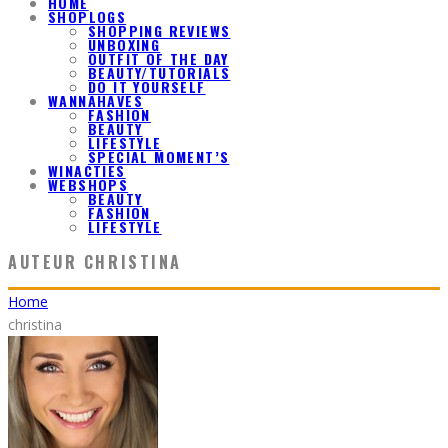
HOME
SHOPLOGS
SHOPPING REVIEWS
UNBOXING
OUTFIT OF THE DAY
BEAUTY/TUTORIALS
DO IT YOURSELF
WANNAHAVES
FASHION
BEAUTY
LIFESTYLE
SPECIAL MOMENT’S
WINACTIES
WEBSHOPS
BEAUTY
FASHION
LIFESTYLE
AUTEUR
CHRISTINA
Home
christina