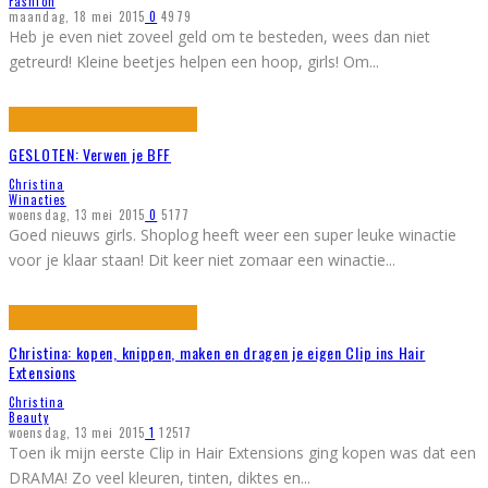
Fashion
maandag, 18 mei 2015
0
4979
Heb je even niet zoveel geld om te besteden, wees dan niet
getreurd! Kleine beetjes helpen een hoop, girls! Om
...
GESLOTEN: Verwen je BFF
Christina
Winacties
woensdag, 13 mei 2015
0
5177
Goed nieuws girls. Shoplog heeft weer een super leuke winactie
voor je klaar staan! Dit keer niet zomaar een winactie
...
Christina: kopen, knippen, maken en dragen je eigen Clip ins Hair
Extensions
Christina
Beauty
woensdag, 13 mei 2015
1
12517
Toen ik mijn eerste Clip in Hair Extensions ging kopen was dat een
DRAMA! Zo veel kleuren, tinten, diktes en
...