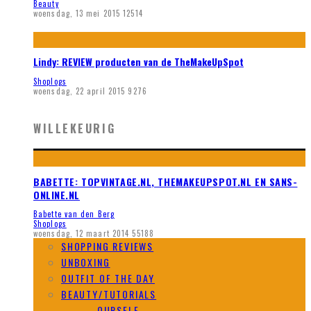
Beauty
woensdag, 13 mei 2015
12514
Lindy: REVIEW producten van de TheMakeUpSpot
Shoplogs
woensdag, 22 april 2015
9276
WILLEKEURIG
BABETTE: TOPVINTAGE.NL, THEMAKEUPSPOT.NL EN SANS-
ONLINE.NL
Babette van den Berg
Shoplogs
woensdag, 12 maart 2014
55188
SHOPPING REVIEWS
UNBOXING
OUTFIT OF THE DAY
BEAUTY/TUTORIALS
DO IT YOURSELF