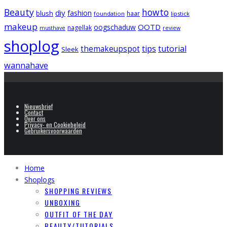
Beauty
howto
diy
fashion
blush
foundation
haar
lipstick
makeup
OOTD
oogschaduw
nagellak
musthave
review
shoplog
tips
tutorial
themakeupspot
Sleek
wannahave
Nieuwsbrief
Contact
Over ons
Privacy- en Cookiebeleid
Gebruikersvoorwaarden
Home
Shoplogs
SHOPPING REVIEWS
UNBOXING
OUTFIT OF THE DAY
BEAUTY/TUTORIALS