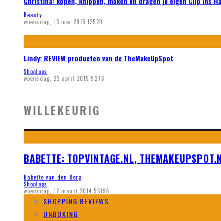
Christina: kopen, knippen, maken en dragen je eigen Clip ins H
Beauty
woensdag, 13 mei 2015
12520
Lindy: REVIEW producten van de TheMakeUpSpot
Shoplogs
woensdag, 22 april 2015
9278
WILLEKEURIG
BABETTE: TOPVINTAGE.NL, THEMAKEUPSPOT.N
Babette van den Berg
Shoplogs
woensdag, 12 maart 2014
55196
SHOPPING REVIEWS
UNBOXING