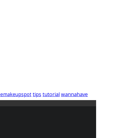
wannahave
tips
tutorial
hemakeupspot