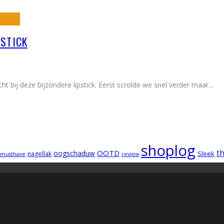
PSTICK
bij deze bijzondere lipstick. Eerst scrolde we snel verder maar
...
shoplog
OOTD
t
oogschaduw
Sleek
nagellak
musthave
review