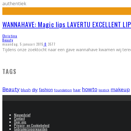
authentiek
WANNAHAVE: Magic lips LAVERTU EXCELLENT LI
Christina
Beauty
maandag, 5 januari 2015
0
3577
Tijdens onze zoektocht naar een gave wannahave kwamen wij terecht 
TAGS
Beauty
howto
makeup
diy
fashion
blush
foundation
haar
lipstick
Nieuwsbrief
Contact
Over ons
Privacy- en Cookiebeleid
Gebruikersvoorwaarden