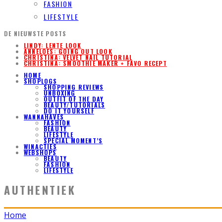
FASHION
LIFESTYLE
DE NIEUWSTE POSTS
LINDY: LENTE LOOK
ANNELOES: GOING OUT LOOK
CHRISTINA: VELVET NAIL TUTORIAL
CHRISTINA: SMOOTHIE MAKER + FAVO RECEPT
HOME
SHOPLOGS
SHOPPING REVIEWS
UNBOXING
OUTFIT OF THE DAY
BEAUTY/TUTORIALS
DO IT YOURSELF
WANNAHAVES
FASHION
BEAUTY
LIFESTYLE
SPECIAL MOMENT’S
WINACTIES
WEBSHOPS
BEAUTY
FASHION
LIFESTYLE
AUTHENTIEK
Home