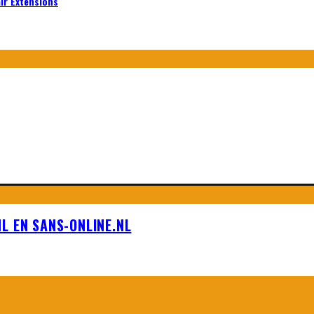
air Extensions
L EN SANS-ONLINE.NL