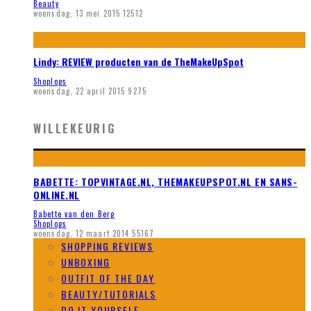
Beauty
woensdag, 13 mei 2015
12512
Lindy: REVIEW producten van de TheMakeUpSpot
Shoplogs
woensdag, 22 april 2015
9275
WILLEKEURIG
BABETTE: TOPVINTAGE.NL, THEMAKEUPSPOT.NL EN SANS-
ONLINE.NL
Babette van den Berg
Shoplogs
woensdag, 12 maart 2014
55167
SHOPPING REVIEWS
UNBOXING
OUTFIT OF THE DAY
BEAUTY/TUTORIALS
DO IT YOURSELF