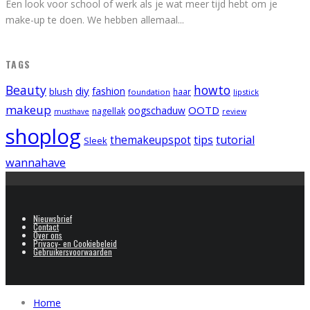
Een look voor school of werk als je wat meer tijd hebt om je
make-up te doen. We hebben allemaal
...
TAGS
Beauty
howto
diy
fashion
blush
foundation
haar
lipstick
makeup
OOTD
oogschaduw
nagellak
musthave
review
shoplog
tips
tutorial
themakeupspot
Sleek
wannahave
Nieuwsbrief
Contact
Over ons
Privacy- en Cookiebeleid
Gebruikersvoorwaarden
Home