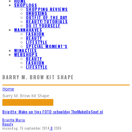
HOME
SHOPLOGS
SHOPPING REVIEWS
UNBOXING
OUTFIT OF THE DAY
BEAUTY/TUTORIALS
DO IT YOURSELF
WANNAHAVES
FASHION
BEAUTY
LIFESTYLE
SPECIAL MOMENT’S
WINACTIES
WEBSHOPS
BEAUTY
FASHION
LIFESTYLE
BARRY M. BROW KIT SHAPE
Home
Barry M. Brow Kit Shape
Brigitte: Make-up tips FOTD schoolday TheMakeUpSpot.nl
Brigitte Maria
Beauty
maandag, 15 september 2014
0
3386