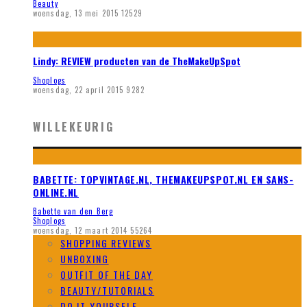
Beauty
woensdag, 13 mei 2015
12529
Lindy: REVIEW producten van de TheMakeUpSpot
Shoplogs
woensdag, 22 april 2015
9282
WILLEKEURIG
BABETTE: TOPVINTAGE.NL, THEMAKEUPSPOT.NL EN SANS-
ONLINE.NL
Babette van den Berg
Shoplogs
woensdag, 12 maart 2014
55264
SHOPPING REVIEWS
UNBOXING
OUTFIT OF THE DAY
BEAUTY/TUTORIALS
DO IT YOURSELF