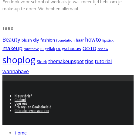
Een look voor school of werk als je wat meer tijd hebt om je
make-up te doen. We hebben allemaal
...
TAGS
Beauty
howto
diy
fashion
blush
foundation
haar
lipstick
makeup
OOTD
oogschaduw
nagellak
musthave
review
shoplog
tips
tutorial
themakeupspot
Sleek
wannahave
Nieuwsbrief
Contact
Over ons
Privacy- en Cookiebeleid
Gebruikersvoorwaarden
Home