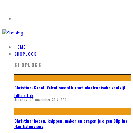
HOME
SHOPLOGS
SHOPLOGS
Christina: Scholl Velvet smooth start elektronische voetvijl
Editors Pick
dinsdag, 20 november 2018
9041
Christina: kopen, knippen, maken en dragen je eigen Clip ins
Hair Extensions