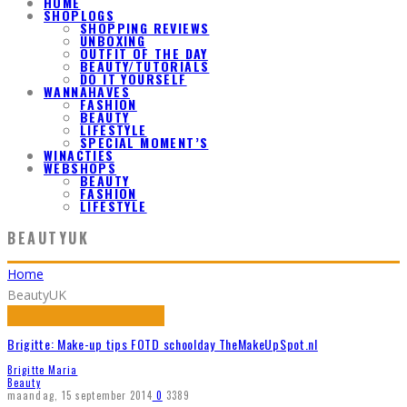
HOME
SHOPLOGS
SHOPPING REVIEWS
UNBOXING
OUTFIT OF THE DAY
BEAUTY/TUTORIALS
DO IT YOURSELF
WANNAHAVES
FASHION
BEAUTY
LIFESTYLE
SPECIAL MOMENT’S
WINACTIES
WEBSHOPS
BEAUTY
FASHION
LIFESTYLE
BEAUTYUK
Home
BeautyUK
Brigitte: Make-up tips FOTD schoolday TheMakeUpSpot.nl
Brigitte Maria
Beauty
maandag, 15 september 2014
0
3389