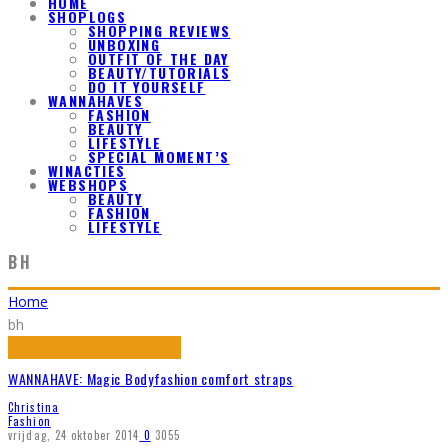
HOME
SHOPLOGS
SHOPPING REVIEWS
UNBOXING
OUTFIT OF THE DAY
BEAUTY/TUTORIALS
DO IT YOURSELF
WANNAHAVES
FASHION
BEAUTY
LIFESTYLE
SPECIAL MOMENT’S
WINACTIES
WEBSHOPS
BEAUTY
FASHION
LIFESTYLE
BH
Home
bh
WANNAHAVE: Magic Bodyfashion comfort straps
Christina
Fashion
vrijdag, 24 oktober 2014
0
3055