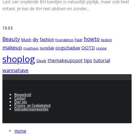
Last van snijdende BH bandjes is natuurlijk pijnlijk, maar ook heel
irritant. Je kan de BH niet uitdoen en zonder
...
TAGS
Beauty
howto
diy
fashion
blush
foundation
haar
lipstick
makeup
OOTD
oogschaduw
nagellak
musthave
review
shoplog
tips
tutorial
themakeupspot
Sleek
wannahave
Nieuwsbrief
Contact
Over ons
Privacy- en Cookiebeleid
Gebruikersvoorwaarden
Home