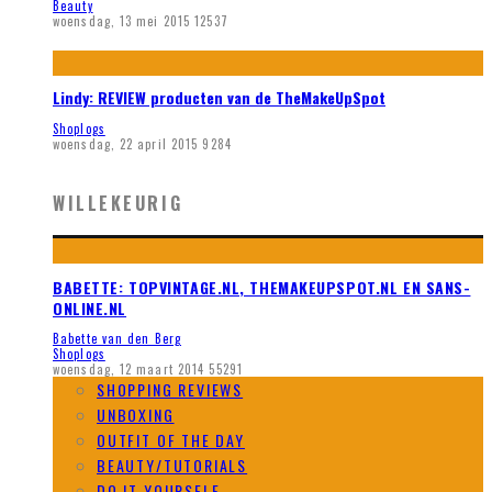
Beauty
woensdag, 13 mei 2015
12537
Lindy: REVIEW producten van de TheMakeUpSpot
Shoplogs
woensdag, 22 april 2015
9284
WILLEKEURIG
BABETTE: TOPVINTAGE.NL, THEMAKEUPSPOT.NL EN SANS-
ONLINE.NL
Babette van den Berg
Shoplogs
woensdag, 12 maart 2014
55291
SHOPPING REVIEWS
UNBOXING
OUTFIT OF THE DAY
BEAUTY/TUTORIALS
DO IT YOURSELF