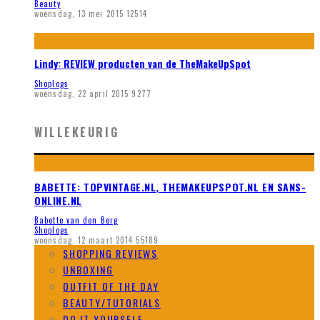
Beauty
woensdag, 13 mei 2015
12514
Lindy: REVIEW producten van de TheMakeUpSpot
Shoplogs
woensdag, 22 april 2015
9277
WILLEKEURIG
BABETTE: TOPVINTAGE.NL, THEMAKEUPSPOT.NL EN SANS-
ONLINE.NL
Babette van den Berg
Shoplogs
woensdag, 12 maart 2014
55189
SHOPPING REVIEWS
UNBOXING
OUTFIT OF THE DAY
BEAUTY/TUTORIALS
DO IT YOURSELF