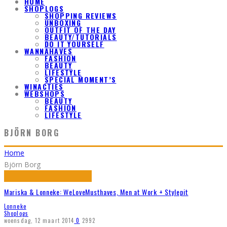
HOME
SHOPLOGS
SHOPPING REVIEWS
UNBOXING
OUTFIT OF THE DAY
BEAUTY/TUTORIALS
DO IT YOURSELF
WANNAHAVES
FASHION
BEAUTY
LIFESTYLE
SPECIAL MOMENT’S
WINACTIES
WEBSHOPS
BEAUTY
FASHION
LIFESTYLE
BJÖRN BORG
Home
Björn Borg
Mariska & Lonneke: WeLoveMusthaves, Men at Work + Stylepit
Lonneke
Shoplogs
woensdag, 12 maart 2014
0
2992