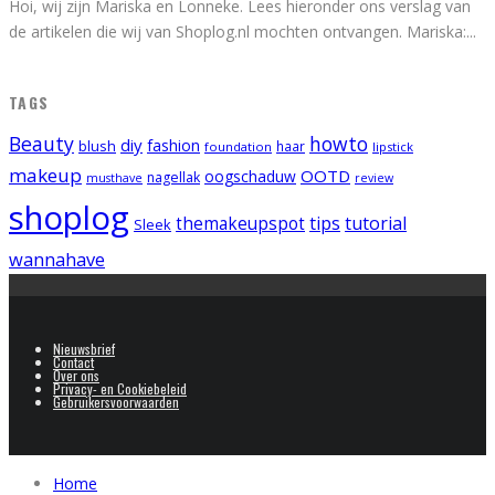
Hoi, wij zijn Mariska en Lonneke. Lees hieronder ons verslag van
de artikelen die wij van Shoplog.nl mochten ontvangen. Mariska:
...
TAGS
Beauty
howto
diy
fashion
blush
foundation
haar
lipstick
makeup
OOTD
oogschaduw
nagellak
musthave
review
shoplog
tips
tutorial
themakeupspot
Sleek
wannahave
Nieuwsbrief
Contact
Over ons
Privacy- en Cookiebeleid
Gebruikersvoorwaarden
Home