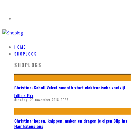
HOME
SHOPLOGS
SHOPLOGS
Christina: Scholl Velvet smooth start elektronische voetvijl
Editors Pick
dinsdag, 20 november 2018
9036
Christina: kopen, knippen, maken en dragen je eigen Clip ins
Hair Extensions