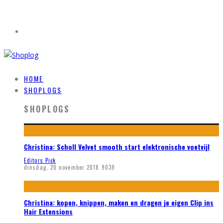
HOME
SHOPLOGS
SHOPLOGS
Christina: Scholl Velvet smooth start elektronische voetvijl
Editors Pick
dinsdag, 20 november 2018
9039
Christina: kopen, knippen, maken en dragen je eigen Clip ins
Hair Extensions