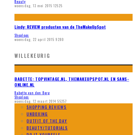
Beauty
woensdag, 13 mei 2015
12525
Lindy: REVIEW producten van de TheMakeUpSpot
Shoplogs
woensdag, 22 april 2015
9280
WILLEKEURIG
BABETTE: TOPVINTAGE.NL, THEMAKEUPSPOT.NL EN SANS-
ONLINE.NL
Babette van den Berg
Shoplogs
woensdag, 12 maart 2014
55257
SHOPPING REVIEWS
UNBOXING
OUTFIT OF THE DAY
BEAUTY/TUTORIALS
DO IT YOURSELF