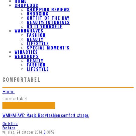
HOME
SHOPLOGS
SHOPPING REVIEWS
UNBOXING
OUTFIT OF THE DAY
BEAUTY/TUTORIALS
DO IT YOURSELF
WANNAHAVES
FASHION
BEAUTY
LIFESTYLE
SPECIAL MOMENT’S
WINACTIES
WEBSHOPS
BEAUTY
FASHION
LIFESTYLE
COMFORTABEL
Home
comfortabel
WANNAHAVE: Magic Bodyfashion comfort straps
Christina
Fashion
vrijdag, 24 oktober 2014
0
3052