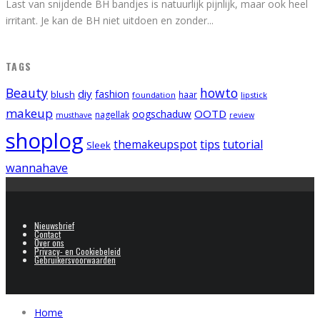
Last van snijdende BH bandjes is natuurlijk pijnlijk, maar ook heel
irritant. Je kan de BH niet uitdoen en zonder
...
TAGS
Beauty
howto
diy
fashion
blush
foundation
haar
lipstick
makeup
OOTD
oogschaduw
nagellak
musthave
review
shoplog
tips
tutorial
themakeupspot
Sleek
wannahave
Nieuwsbrief
Contact
Over ons
Privacy- en Cookiebeleid
Gebruikersvoorwaarden
Home