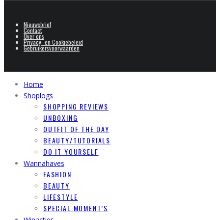
Nieuwsbrief
Contact
Over ons
Privacy- en Cookiebeleid
Gebruikersvoorwaarden
Home
Shoplogs
SHOPPING REVIEWS
UNBOXING
OUTFIT OF THE DAY
BEAUTY/TUTORIALS
DO IT YOURSELF
Wannahaves
FASHION
BEAUTY
LIFESTYLE
SPECIAL MOMENT’S
Winacties