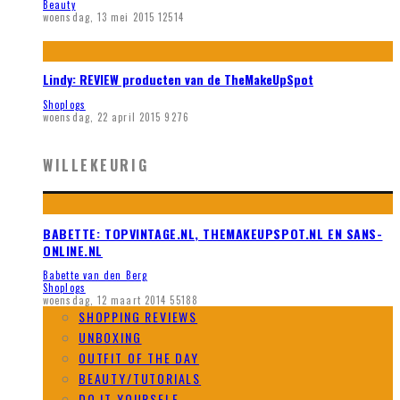
Beauty
woensdag, 13 mei 2015
12514
Lindy: REVIEW producten van de TheMakeUpSpot
Shoplogs
woensdag, 22 april 2015
9276
WILLEKEURIG
BABETTE: TOPVINTAGE.NL, THEMAKEUPSPOT.NL EN SANS-
ONLINE.NL
Babette van den Berg
Shoplogs
woensdag, 12 maart 2014
55188
SHOPPING REVIEWS
UNBOXING
OUTFIT OF THE DAY
BEAUTY/TUTORIALS
DO IT YOURSELF