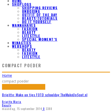
HOME
SHOPLOGS
SHOPPING REVIEWS
UNBOXING
OUTFIT OF THE DAY
BEAUTY/TUTORIALS
DO IT YOURSELF
WANNAHAVES
FASHION
BEAUTY
LIFESTYLE
SPECIAL MOMENT’S
WINACTIES
WEBSHOPS
BEAUTY
FASHION
LIFESTYLE
COMPACT POEDER
Home
compact poeder
Brigitte: Make-up tips FOTD schoolday TheMakeUpSpot.nl
Brigitte Maria
Beauty
maandag, 15 september 2014
0
3388