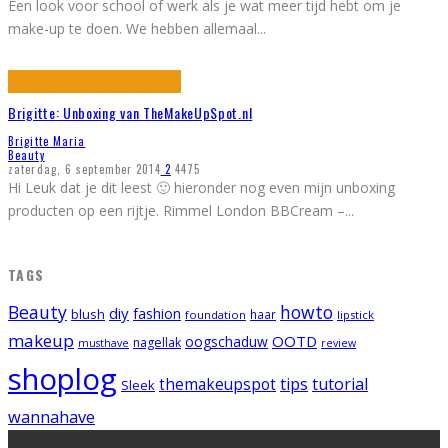
Een look voor school of werk als je wat meer tijd hebt om je
make-up te doen. We hebben allemaal
...
Brigitte: Unboxing van TheMakeUpSpot.nl
Brigitte Maria
Beauty
zaterdag, 6 september 2014
2
4475
Hi Leuk dat je dit leest 🙂 hieronder nog even mijn unboxing
producten op een rijtje. Rimmel London BBCream –
...
TAGS
Beauty
howto
diy
fashion
blush
foundation
haar
lipstick
makeup
OOTD
oogschaduw
nagellak
musthave
review
shoplog
tips
tutorial
themakeupspot
Sleek
wannahave