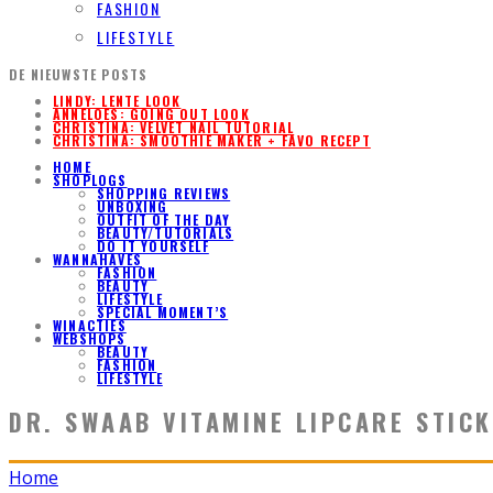
FASHION
LIFESTYLE
DE NIEUWSTE POSTS
LINDY: LENTE LOOK
ANNELOES: GOING OUT LOOK
CHRISTINA: VELVET NAIL TUTORIAL
CHRISTINA: SMOOTHIE MAKER + FAVO RECEPT
HOME
SHOPLOGS
SHOPPING REVIEWS
UNBOXING
OUTFIT OF THE DAY
BEAUTY/TUTORIALS
DO IT YOURSELF
WANNAHAVES
FASHION
BEAUTY
LIFESTYLE
SPECIAL MOMENT’S
WINACTIES
WEBSHOPS
BEAUTY
FASHION
LIFESTYLE
DR. SWAAB VITAMINE LIPCARE STICK
Home