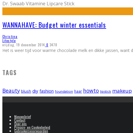
Dr. Swaab Vitamine Lipcare Stick
WANNAHAVE: Budget winter essentials
Christina
Lifestyle
vrijdag, 19 december 2014
0
3478
Het is weer tijd voor warme chocolade melk en dikke jassen, want d
TAGS
Beauty
howto
makeup
diy
fashion
blush
foundation
haar
lipstick
Nieuwsbrief
Contact
Over ons
Privacy- en Cookiebeleid
Gebruikersvoorwaarden