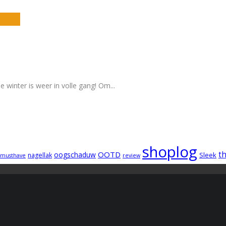
e winter is weer in volle gang! Om
...
shoplog
OOTD
t
oogschaduw
Sleek
nagellak
musthave
review