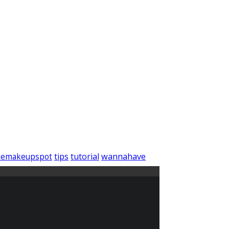
wannahave
tips
tutorial
hemakeupspot