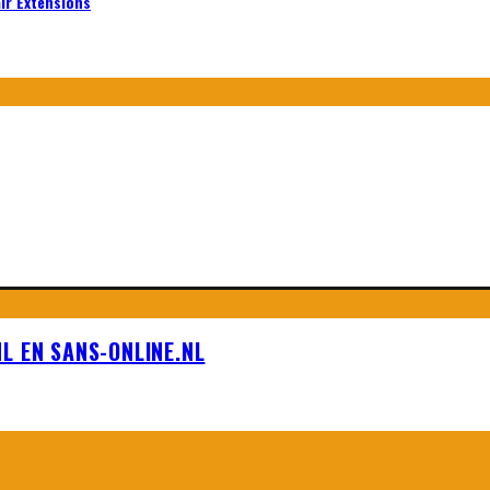
air Extensions
L EN SANS-ONLINE.NL