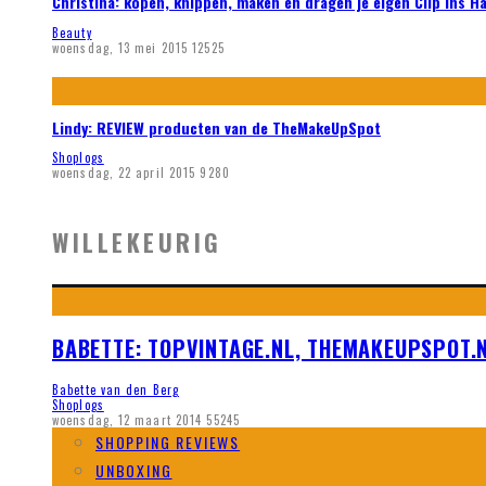
Christina: kopen, knippen, maken en dragen je eigen Clip ins H
Beauty
woensdag, 13 mei 2015
12525
Lindy: REVIEW producten van de TheMakeUpSpot
Shoplogs
woensdag, 22 april 2015
9280
WILLEKEURIG
BABETTE: TOPVINTAGE.NL, THEMAKEUPSPOT.N
Babette van den Berg
Shoplogs
woensdag, 12 maart 2014
55245
SHOPPING REVIEWS
UNBOXING