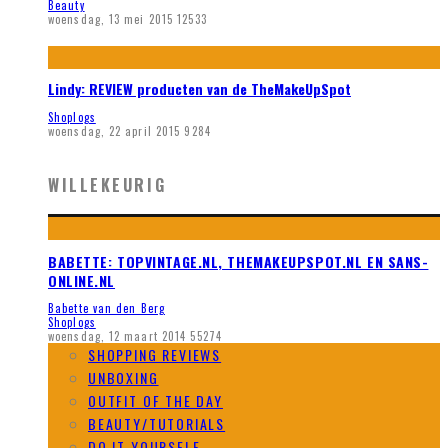
Beauty
woensdag, 13 mei 2015
12533
Lindy: REVIEW producten van de TheMakeUpSpot
Shoplogs
woensdag, 22 april 2015
9284
WILLEKEURIG
BABETTE: TOPVINTAGE.NL, THEMAKEUPSPOT.NL EN SANS-
ONLINE.NL
Babette van den Berg
Shoplogs
woensdag, 12 maart 2014
55274
SHOPPING REVIEWS
UNBOXING
OUTFIT OF THE DAY
BEAUTY/TUTORIALS
DO IT YOURSELF