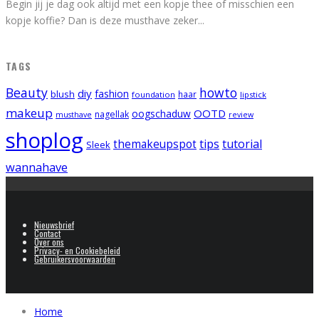
Begin jij je dag ook altijd met een kopje thee of misschien een
kopje koffie? Dan is deze musthave zeker
...
TAGS
Beauty
howto
diy
fashion
blush
foundation
haar
lipstick
makeup
OOTD
oogschaduw
nagellak
musthave
review
shoplog
tips
tutorial
themakeupspot
Sleek
wannahave
Nieuwsbrief
Contact
Over ons
Privacy- en Cookiebeleid
Gebruikersvoorwaarden
Home