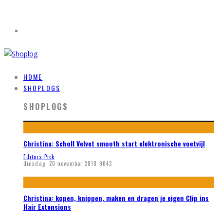
HOME
SHOPLOGS
SHOPLOGS
Christina: Scholl Velvet smooth start elektronische voetvijl
Editors Pick
dinsdag, 20 november 2018
9043
Christina: kopen, knippen, maken en dragen je eigen Clip ins
Hair Extensions