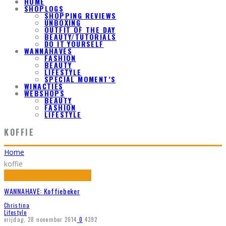
HOME
SHOPLOGS
SHOPPING REVIEWS
UNBOXING
OUTFIT OF THE DAY
BEAUTY/TUTORIALS
DO IT YOURSELF
WANNAHAVES
FASHION
BEAUTY
LIFESTYLE
SPECIAL MOMENT’S
WINACTIES
WEBSHOPS
BEAUTY
FASHION
LIFESTYLE
KOFFIE
Home
koffie
WANNAHAVE: Koffiebeker
Christina
Lifestyle
vrijdag, 28 november 2014
0
4392