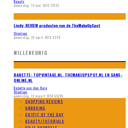
Beauty
woensdag, 13 mei 2015
12522
Lindy: REVIEW producten van de TheMakeUpSpot
Shoplogs
woensdag, 22 april 2015
9278
WILLEKEURIG
BABETTE: TOPVINTAGE.NL, THEMAKEUPSPOT.NL EN SANS-
ONLINE.NL
Babette van den Berg
Shoplogs
woensdag, 12 maart 2014
55226
SHOPPING REVIEWS
UNBOXING
OUTFIT OF THE DAY
BEAUTY/TUTORIALS
DO IT YOURSELF