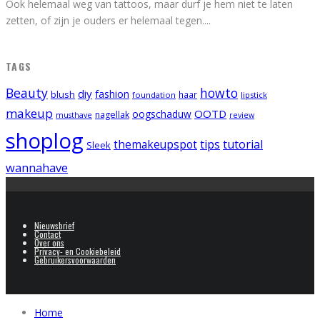
Ook helemaal weg van tattoos, maar durf je hem niet te laten
zetten, of zijn je ouders er helemaal tegen.
...
TAGS
Beauty
howto
diy
fashion
blush
foundation
haar
lipstick
makeup
OOTD
oogschaduw
nagellak
musthave
review
shoplog
tips
tutorial
themakeupspot
Sleek
wannahave
Nieuwsbrief
Contact
Over ons
Privacy- en Cookiebeleid
Gebruikersvoorwaarden
Home