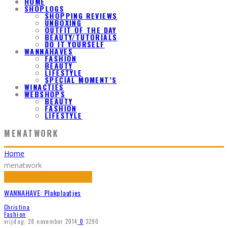
HOME
SHOPLOGS
SHOPPING REVIEWS
UNBOXING
OUTFIT OF THE DAY
BEAUTY/TUTORIALS
DO IT YOURSELF
WANNAHAVES
FASHION
BEAUTY
LIFESTYLE
SPECIAL MOMENT’S
WINACTIES
WEBSHOPS
BEAUTY
FASHION
LIFESTYLE
MENATWORK
Home
menatwork
WANNAHAVE: Plakplaatjes
Christina
Fashion
vrijdag, 28 november 2014
0
3290