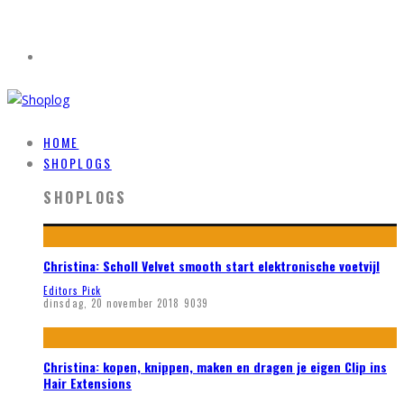
HOME
SHOPLOGS
SHOPLOGS
Christina: Scholl Velvet smooth start elektronische voetvijl
Editors Pick
dinsdag, 20 november 2018
9039
Christina: kopen, knippen, maken en dragen je eigen Clip ins
Hair Extensions