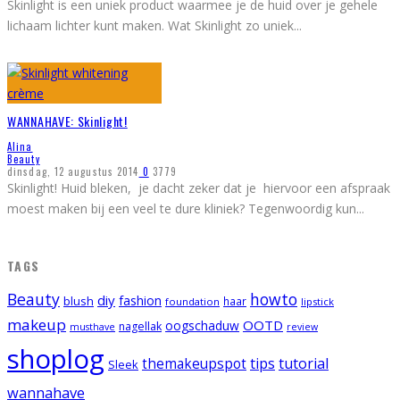
Skinlight is een uniek product waarmee je de huid over je gehele
lichaam lichter kunt maken. Wat Skinlight zo uniek
...
WANNAHAVE: Skinlight!
Alina
Beauty
dinsdag, 12 augustus 2014
0
3779
Skinlight! Huid bleken, je dacht zeker dat je hiervoor een afspraak
moest maken bij een veel te dure kliniek? Tegenwoordig kun
...
TAGS
Beauty
howto
diy
fashion
blush
foundation
haar
lipstick
makeup
OOTD
oogschaduw
nagellak
musthave
review
shoplog
tips
tutorial
themakeupspot
Sleek
wannahave