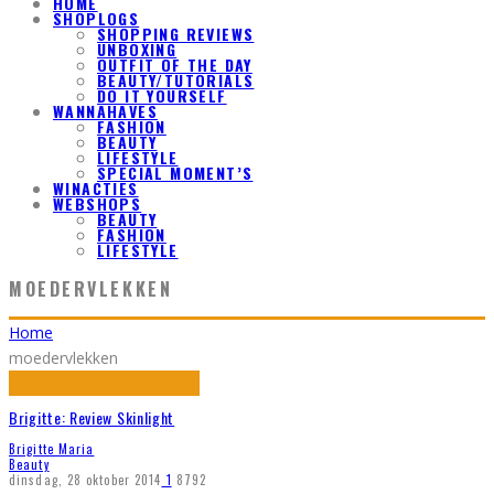
HOME
SHOPLOGS
SHOPPING REVIEWS
UNBOXING
OUTFIT OF THE DAY
BEAUTY/TUTORIALS
DO IT YOURSELF
WANNAHAVES
FASHION
BEAUTY
LIFESTYLE
SPECIAL MOMENT’S
WINACTIES
WEBSHOPS
BEAUTY
FASHION
LIFESTYLE
MOEDERVLEKKEN
Home
moedervlekken
Brigitte: Review Skinlight
Brigitte Maria
Beauty
dinsdag, 28 oktober 2014
1
8792