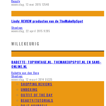
Beauty
woensdag, 13 mei 2015
12540
Lindy: REVIEW producten van de TheMakeUpSpot
Shoplogs
woensdag, 22 april 2015
9285
WILLEKEURIG
BABETTE: TOPVINTAGE.NL, THEMAKEUPSPOT.NL EN SANS-
ONLINE.NL
Babette van den Berg
Shoplogs
woensdag, 12 maart 2014
55325
SHOPPING REVIEWS
UNBOXING
OUTFIT OF THE DAY
BEAUTY/TUTORIALS
DO IT YOURSELF