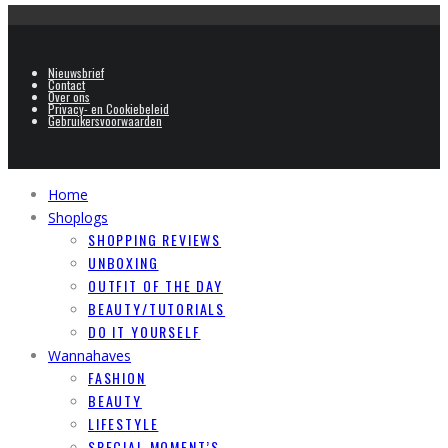
Nieuwsbrief
Contact
Over ons
Privacy- en Cookiebeleid
Gebruikersvoorwaarden
Home
Shoplogs
SHOPPING REVIEWS
UNBOXING
OUTFIT OF THE DAY
BEAUTY/TUTORIALS
DO IT YOURSELF
Wannahaves
FASHION
BEAUTY
LIFESTYLE
SPECIAL MOMENT’S