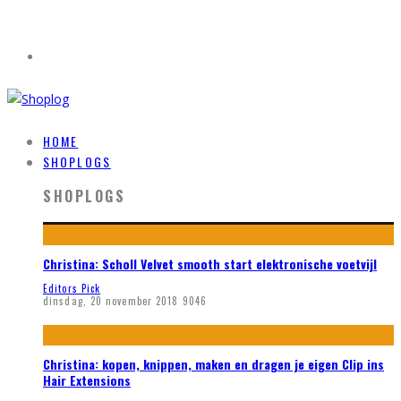
HOME
SHOPLOGS
SHOPLOGS
Christina: Scholl Velvet smooth start elektronische voetvijl
Editors Pick
dinsdag, 20 november 2018
9046
Christina: kopen, knippen, maken en dragen je eigen Clip ins
Hair Extensions