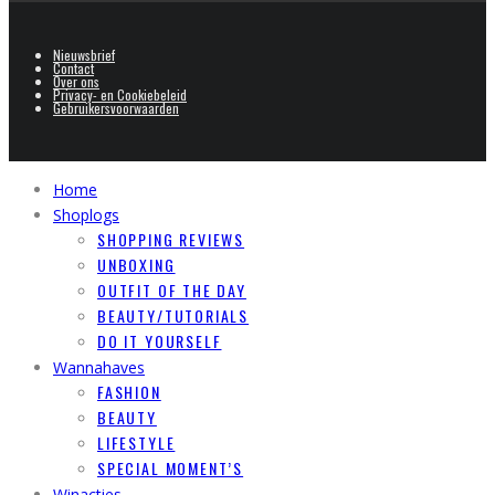
Nieuwsbrief
Contact
Over ons
Privacy- en Cookiebeleid
Gebruikersvoorwaarden
Home
Shoplogs
SHOPPING REVIEWS
UNBOXING
OUTFIT OF THE DAY
BEAUTY/TUTORIALS
DO IT YOURSELF
Wannahaves
FASHION
BEAUTY
LIFESTYLE
SPECIAL MOMENT’S
Winacties