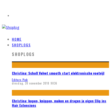
HOME
SHOPLOGS
SHOPLOGS
Christina: Scholl Velvet smooth start elektronische voetvijl
Editors Pick
dinsdag, 20 november 2018
9036
Christina: kopen, knippen, maken en dragen je eigen Clip ins
Hair Extensions