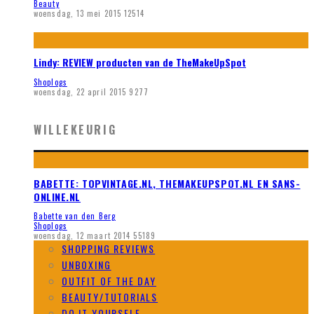
Beauty
woensdag, 13 mei 2015
12514
Lindy: REVIEW producten van de TheMakeUpSpot
Shoplogs
woensdag, 22 april 2015
9277
WILLEKEURIG
BABETTE: TOPVINTAGE.NL, THEMAKEUPSPOT.NL EN SANS-
ONLINE.NL
Babette van den Berg
Shoplogs
woensdag, 12 maart 2014
55189
SHOPPING REVIEWS
UNBOXING
OUTFIT OF THE DAY
BEAUTY/TUTORIALS
DO IT YOURSELF