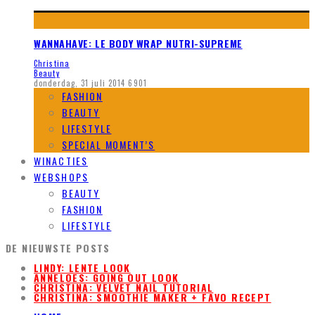
WANNAHAVE: LE BODY WRAP NUTRI-SUPREME
Christina
Beauty
donderdag, 31 juli 2014
6901
FASHION
BEAUTY
LIFESTYLE
SPECIAL MOMENT’S
WINACTIES
WEBSHOPS
BEAUTY
FASHION
LIFESTYLE
DE NIEUWSTE POSTS
LINDY: LENTE LOOK
ANNELOES: GOING OUT LOOK
CHRISTINA: VELVET NAIL TUTORIAL
CHRISTINA: SMOOTHIE MAKER + FAVO RECEPT