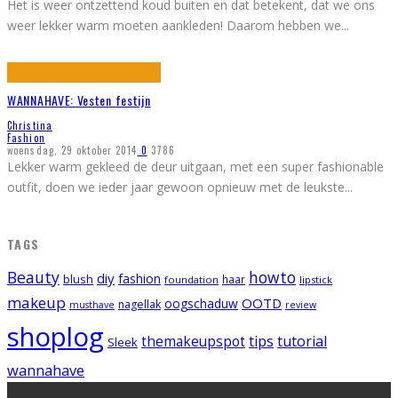
Het is weer ontzettend koud buiten en dat betekent, dat we ons
weer lekker warm moeten aankleden! Daarom hebben we
...
WANNAHAVE: Vesten festijn
Christina
Fashion
woensdag, 29 oktober 2014
0
3786
Lekker warm gekleed de deur uitgaan, met een super fashionable
outfit, doen we ieder jaar gewoon opnieuw met de leukste
...
TAGS
Beauty
howto
diy
fashion
blush
foundation
haar
lipstick
makeup
OOTD
oogschaduw
nagellak
musthave
review
shoplog
tips
tutorial
themakeupspot
Sleek
wannahave