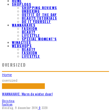
HOME
SHOPLOGS
SHOPPING REVIEWS
UNBOXING
OUTFIT OF THE DAY
BEAUTY/TUTORIALS
DO IT YOURSELF
WANNAHAVES
FASHION
BEAUTY
LIFESTYLE
SPECIAL MOMENT’S
WINACTIES
WEBSHOPS
BEAUTY
FASHION
LIFESTYLE
OVERSIZED
Home
oversized
WANNAHAVE: Warm de winter door!
Christina
Fashion
dinsdag, 9 december 2014
0
3320