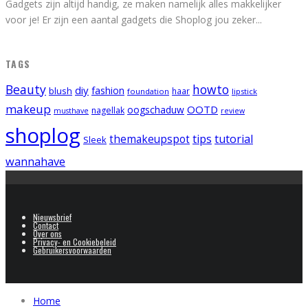
Gadgets zijn altijd handig, ze maken namelijk alles makkelijker
voor je! Er zijn een aantal gadgets die Shoplog jou zeker
...
TAGS
Beauty
howto
diy
fashion
blush
foundation
haar
lipstick
makeup
OOTD
oogschaduw
nagellak
musthave
review
shoplog
tips
tutorial
themakeupspot
Sleek
wannahave
Nieuwsbrief
Contact
Over ons
Privacy- en Cookiebeleid
Gebruikersvoorwaarden
Home