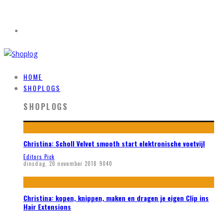
HOME
SHOPLOGS
SHOPLOGS
Christina: Scholl Velvet smooth start elektronische voetvijl
Editors Pick
dinsdag, 20 november 2018
9040
Christina: kopen, knippen, maken en dragen je eigen Clip ins
Hair Extensions