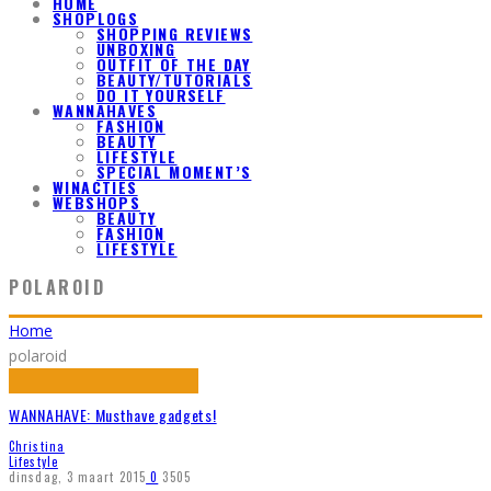
HOME
SHOPLOGS
SHOPPING REVIEWS
UNBOXING
OUTFIT OF THE DAY
BEAUTY/TUTORIALS
DO IT YOURSELF
WANNAHAVES
FASHION
BEAUTY
LIFESTYLE
SPECIAL MOMENT’S
WINACTIES
WEBSHOPS
BEAUTY
FASHION
LIFESTYLE
POLAROID
Home
polaroid
WANNAHAVE: Musthave gadgets!
Christina
Lifestyle
dinsdag, 3 maart 2015
0
3505