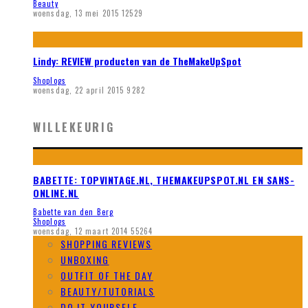
Beauty
woensdag, 13 mei 2015
12529
Lindy: REVIEW producten van de TheMakeUpSpot
Shoplogs
woensdag, 22 april 2015
9282
WILLEKEURIG
BABETTE: TOPVINTAGE.NL, THEMAKEUPSPOT.NL EN SANS-
ONLINE.NL
Babette van den Berg
Shoplogs
woensdag, 12 maart 2014
55264
SHOPPING REVIEWS
UNBOXING
OUTFIT OF THE DAY
BEAUTY/TUTORIALS
DO IT YOURSELF