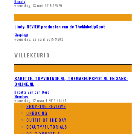
Beauty
woensdag, 13 mei 2015
12529
Lindy: REVIEW producten van de TheMakeUpSpot
Shoplogs
woensdag, 22 april 2015
9282
WILLEKEURIG
BABETTE: TOPVINTAGE.NL, THEMAKEUPSPOT.NL EN SANS-
ONLINE.NL
Babette van den Berg
Shoplogs
woensdag, 12 maart 2014
55264
SHOPPING REVIEWS
UNBOXING
OUTFIT OF THE DAY
BEAUTY/TUTORIALS
DO IT YOURSELF