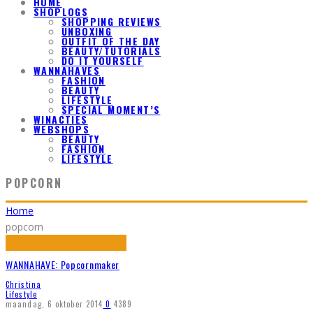
HOME
SHOPLOGS
SHOPPING REVIEWS
UNBOXING
OUTFIT OF THE DAY
BEAUTY/TUTORIALS
DO IT YOURSELF
WANNAHAVES
FASHION
BEAUTY
LIFESTYLE
SPECIAL MOMENT’S
WINACTIES
WEBSHOPS
BEAUTY
FASHION
LIFESTYLE
POPCORN
Home
popcorn
WANNAHAVE: Popcornmaker
Christina
Lifestyle
maandag, 6 oktober 2014
0
4389