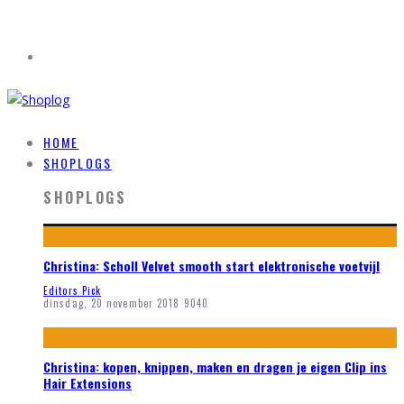
HOME
SHOPLOGS
SHOPLOGS
Christina: Scholl Velvet smooth start elektronische voetvijl
Editors Pick
dinsdag, 20 november 2018
9040
Christina: kopen, knippen, maken en dragen je eigen Clip ins
Hair Extensions