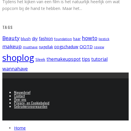
Tijdens het kijken van een film is het natuurlijk heerlijk om wat
popcorn bij de hand te hebben. Maar het
...
TAGS
Beauty
howto
diy
fashion
blush
foundation
haar
lipstick
makeup
OOTD
oogschaduw
nagellak
musthave
review
shoplog
tips
tutorial
themakeupspot
Sleek
wannahave
Nieuwsbrief
Contact
Over ons
Privacy- en Cookiebeleid
Gebruikersvoorwaarden
Home