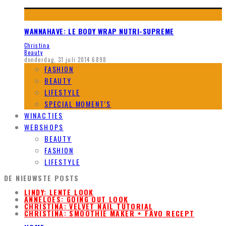
WANNAHAVE: LE BODY WRAP NUTRI-SUPREME
Christina
Beauty
donderdag, 31 juli 2014
6898
FASHION
BEAUTY
LIFESTYLE
SPECIAL MOMENT’S
WINACTIES
WEBSHOPS
BEAUTY
FASHION
LIFESTYLE
DE NIEUWSTE POSTS
LINDY: LENTE LOOK
ANNELOES: GOING OUT LOOK
CHRISTINA: VELVET NAIL TUTORIAL
CHRISTINA: SMOOTHIE MAKER + FAVO RECEPT