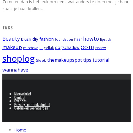
Zo nu en dan is het leuk om eens wat anders te doen met je haar,
zoals je haar krullen,
...
TAGS
Beauty
howto
diy
fashion
blush
foundation
haar
lipstick
makeup
OOTD
oogschaduw
nagellak
musthave
review
shoplog
tips
tutorial
themakeupspot
Sleek
wannahave
Nieuwsbrief
Contact
Over ons
Privacy- en Cookiebeleid
Gebruikersvoorwaarden
Home