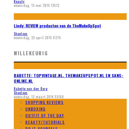
Beauty
woensdag, 13 mei 2015
12512
Lindy: REVIEW producten van de TheMakeUpSpot
Shoplogs
woensdag, 22 april 2015
9275
WILLEKEURIG
BABETTE: TOPVINTAGE.NL, THEMAKEUPSPOT.NL EN SANS-
ONLINE.NL
Babette van den Berg
Shoplogs
woensdag, 12 maart 2014
55168
SHOPPING REVIEWS
UNBOXING
OUTFIT OF THE DAY
BEAUTY/TUTORIALS
DO IT YOURSELF