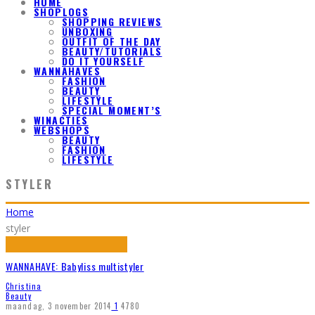
HOME
SHOPLOGS
SHOPPING REVIEWS
UNBOXING
OUTFIT OF THE DAY
BEAUTY/TUTORIALS
DO IT YOURSELF
WANNAHAVES
FASHION
BEAUTY
LIFESTYLE
SPECIAL MOMENT’S
WINACTIES
WEBSHOPS
BEAUTY
FASHION
LIFESTYLE
STYLER
Home
styler
WANNAHAVE: Babyliss multistyler
Christina
Beauty
maandag, 3 november 2014
1
4780