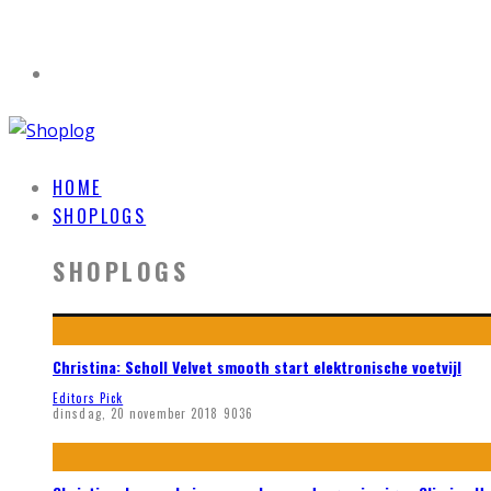
HOME
SHOPLOGS
SHOPLOGS
Christina: Scholl Velvet smooth start elektronische voetvijl
Editors Pick
dinsdag, 20 november 2018
9036