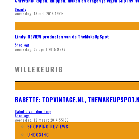
Christina: kopen, knippen, maken en dragen je eigen Clip ins H
Beauty
woensdag, 13 mei 2015
12514
Lindy: REVIEW producten van de TheMakeUpSpot
Shoplogs
woensdag, 22 april 2015
9277
WILLEKEURIG
BABETTE: TOPVINTAGE.NL, THEMAKEUPSPOT.N
Babette van den Berg
Shoplogs
woensdag, 12 maart 2014
55189
SHOPPING REVIEWS
UNBOXING