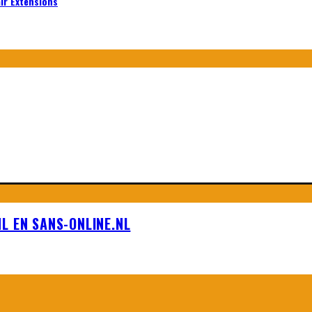
air Extensions
L EN SANS-ONLINE.NL