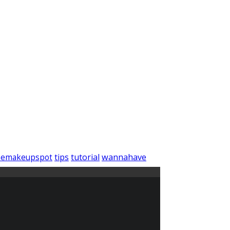
wannahave
tips
tutorial
hemakeupspot