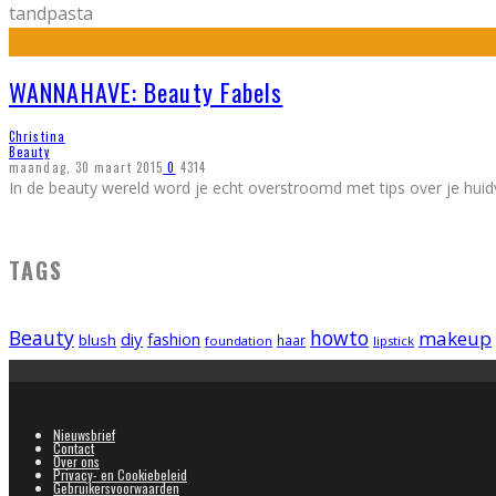
tandpasta
WANNAHAVE: Beauty Fabels
Christina
Beauty
maandag, 30 maart 2015
0
4314
In de beauty wereld word je echt overstroomd met tips over je huid
TAGS
Beauty
howto
makeup
diy
fashion
blush
foundation
haar
lipstick
Nieuwsbrief
Contact
Over ons
Privacy- en Cookiebeleid
Gebruikersvoorwaarden