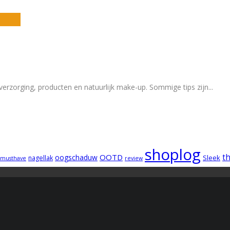
verzorging, producten en natuurlijk make-up. Sommige tips zijn
...
shoplog
OOTD
t
oogschaduw
Sleek
nagellak
musthave
review