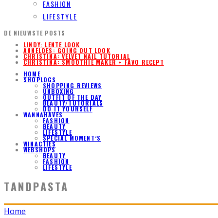
FASHION
LIFESTYLE
DE NIEUWSTE POSTS
LINDY: LENTE LOOK
ANNELOES: GOING OUT LOOK
CHRISTINA: VELVET NAIL TUTORIAL
CHRISTINA: SMOOTHIE MAKER + FAVO RECEPT
HOME
SHOPLOGS
SHOPPING REVIEWS
UNBOXING
OUTFIT OF THE DAY
BEAUTY/TUTORIALS
DO IT YOURSELF
WANNAHAVES
FASHION
BEAUTY
LIFESTYLE
SPECIAL MOMENT’S
WINACTIES
WEBSHOPS
BEAUTY
FASHION
LIFESTYLE
TANDPASTA
Home