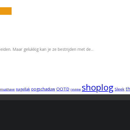
eiden. Maar gelukkig kan je ze bestrijden met de
...
shoplog
OOTD
t
oogschaduw
Sleek
nagellak
musthave
review