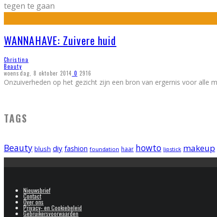
tegen te gaan
WANNAHAVE: Zuivere huid
Christina
Beauty
woensdag, 8 oktober 2014
0
2916
Onzuiverheden op het gezicht zijn een bron van ergernis voor alle m
TAGS
Beauty
howto
makeup
diy
fashion
blush
foundation
haar
lipstick
Nieuwsbrief
Contact
Over ons
Privacy- en Cookiebeleid
Gebruikersvoorwaarden