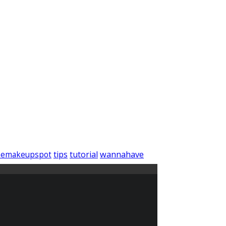
wannahave
tips
tutorial
hemakeupspot