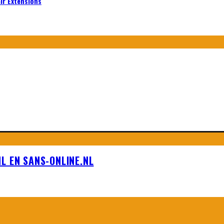
air Extensions
L EN SANS-ONLINE.NL