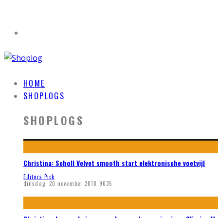
HOME
SHOPLOGS
SHOPLOGS
Christina: Scholl Velvet smooth start elektronische voetvijl
Editors Pick
dinsdag, 20 november 2018
9035