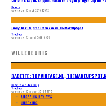
Christina: kopen, knippen, maken en dragen je eigen Clip ins H
Beauty
woensdag, 13 mei 2015
12512
Lindy: REVIEW producten van de TheMakeUpSpot
Shoplogs
woensdag, 22 april 2015
9275
WILLEKEURIG
BABETTE: TOPVINTAGE.NL, THEMAKEUPSPOT.N
Babette van den Berg
Shoplogs
woensdag, 12 maart 2014
55172
SHOPPING REVIEWS
UNBOXING