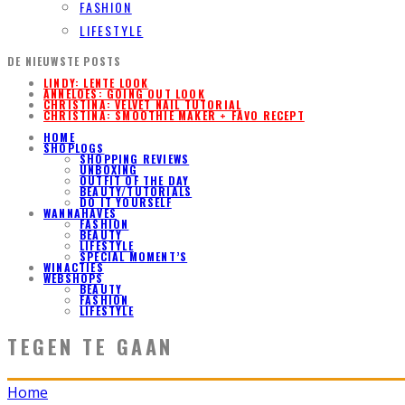
FASHION
LIFESTYLE
DE NIEUWSTE POSTS
LINDY: LENTE LOOK
ANNELOES: GOING OUT LOOK
CHRISTINA: VELVET NAIL TUTORIAL
CHRISTINA: SMOOTHIE MAKER + FAVO RECEPT
HOME
SHOPLOGS
SHOPPING REVIEWS
UNBOXING
OUTFIT OF THE DAY
BEAUTY/TUTORIALS
DO IT YOURSELF
WANNAHAVES
FASHION
BEAUTY
LIFESTYLE
SPECIAL MOMENT’S
WINACTIES
WEBSHOPS
BEAUTY
FASHION
LIFESTYLE
TEGEN TE GAAN
Home