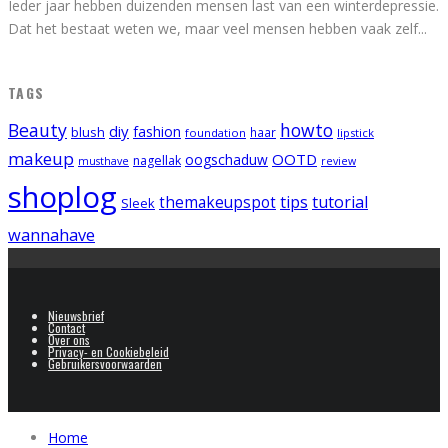
Ieder jaar hebben duizenden mensen last van een winterdepressie.
Dat het bestaat weten we, maar veel mensen hebben vaak zelf
...
TAGS
Beauty
howto
diy
fashion
blush
foundation
haar
lipstick
makeup
OOTD
oogschaduw
nagellak
musthave
review
shoplog
tips
tutorial
themakeupspot
Sleek
wannahave
Nieuwsbrief
Contact
Over ons
Privacy- en Cookiebeleid
Gebruikersvoorwaarden
Home