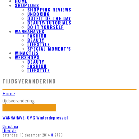
HOME
SHOPLOGS
SHOPPING REVIEWS
UNBOXING
OUTFIT OF THE DAY
BEAUTY/TUTORIALS
DO IT YOURSELF
WANNAHAVES
FASHION
BEAUTY
LIFESTYLE
SPECIAL MOMENT’S
WINACTIES
WEBSHOPS
BEAUTY
FASHION
LIFESTYLE
TIJDSVERANDERING
Home
tijdsverandering
WANNAHAVE: OMG Winterdepressie!
Christina
Lifestyle
zaterdag, 13 december 2014
0
2773