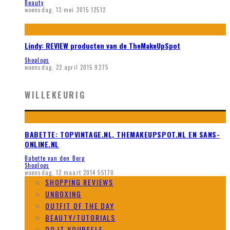
Beauty
woensdag, 13 mei 2015
12512
Lindy: REVIEW producten van de TheMakeUpSpot
Shoplogs
woensdag, 22 april 2015
9275
WILLEKEURIG
BABETTE: TOPVINTAGE.NL, THEMAKEUPSPOT.NL EN SANS-
ONLINE.NL
Babette van den Berg
Shoplogs
woensdag, 12 maart 2014
55170
SHOPPING REVIEWS
UNBOXING
OUTFIT OF THE DAY
BEAUTY/TUTORIALS
DO IT YOURSELF