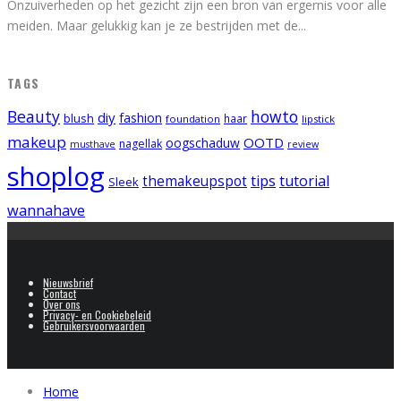
Onzuiverheden op het gezicht zijn een bron van ergernis voor alle
meiden. Maar gelukkig kan je ze bestrijden met de
...
TAGS
Beauty
howto
diy
fashion
blush
foundation
haar
lipstick
makeup
OOTD
oogschaduw
nagellak
musthave
review
shoplog
tips
tutorial
themakeupspot
Sleek
wannahave
Nieuwsbrief
Contact
Over ons
Privacy- en Cookiebeleid
Gebruikersvoorwaarden
Home