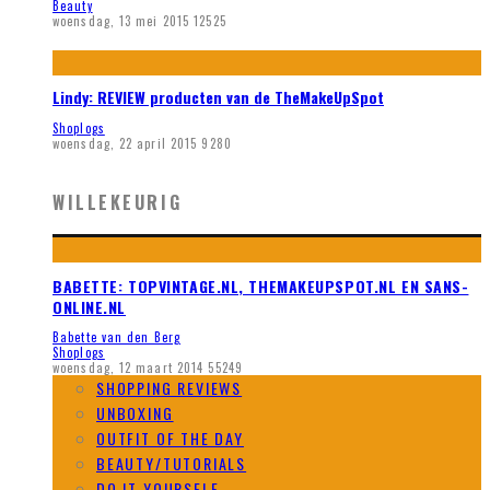
Beauty
woensdag, 13 mei 2015
12525
Lindy: REVIEW producten van de TheMakeUpSpot
Shoplogs
woensdag, 22 april 2015
9280
WILLEKEURIG
BABETTE: TOPVINTAGE.NL, THEMAKEUPSPOT.NL EN SANS-
ONLINE.NL
Babette van den Berg
Shoplogs
woensdag, 12 maart 2014
55249
SHOPPING REVIEWS
UNBOXING
OUTFIT OF THE DAY
BEAUTY/TUTORIALS
DO IT YOURSELF