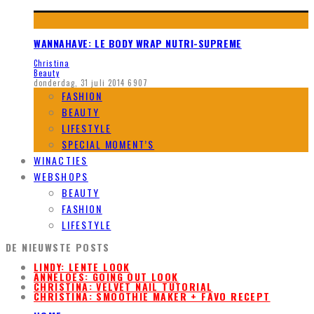
WANNAHAVE: LE BODY WRAP NUTRI-SUPREME
Christina
Beauty
donderdag, 31 juli 2014
6907
FASHION
BEAUTY
LIFESTYLE
SPECIAL MOMENT’S
WINACTIES
WEBSHOPS
BEAUTY
FASHION
LIFESTYLE
DE NIEUWSTE POSTS
LINDY: LENTE LOOK
ANNELOES: GOING OUT LOOK
CHRISTINA: VELVET NAIL TUTORIAL
CHRISTINA: SMOOTHIE MAKER + FAVO RECEPT