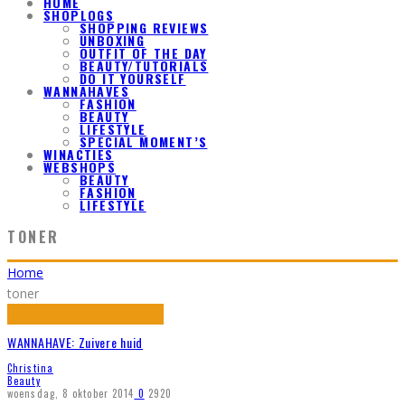
HOME
SHOPLOGS
SHOPPING REVIEWS
UNBOXING
OUTFIT OF THE DAY
BEAUTY/TUTORIALS
DO IT YOURSELF
WANNAHAVES
FASHION
BEAUTY
LIFESTYLE
SPECIAL MOMENT’S
WINACTIES
WEBSHOPS
BEAUTY
FASHION
LIFESTYLE
TONER
Home
toner
WANNAHAVE: Zuivere huid
Christina
Beauty
woensdag, 8 oktober 2014
0
2920