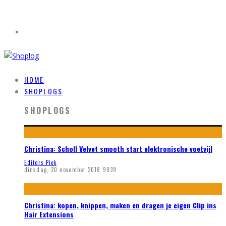
HOME
SHOPLOGS
SHOPLOGS
Christina: Scholl Velvet smooth start elektronische voetvijl
Editors Pick
dinsdag, 20 november 2018
9039
Christina: kopen, knippen, maken en dragen je eigen Clip ins
Hair Extensions