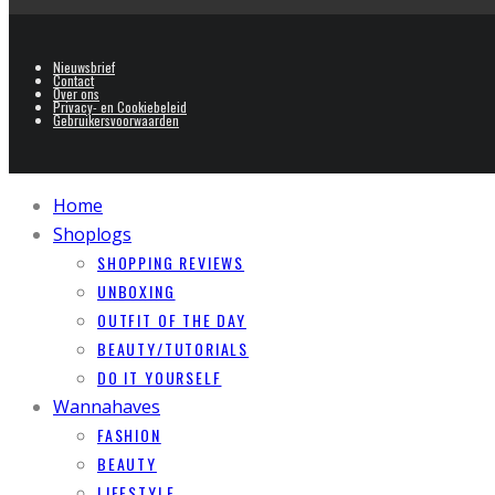
Nieuwsbrief
Contact
Over ons
Privacy- en Cookiebeleid
Gebruikersvoorwaarden
Home
Shoplogs
SHOPPING REVIEWS
UNBOXING
OUTFIT OF THE DAY
BEAUTY/TUTORIALS
DO IT YOURSELF
Wannahaves
FASHION
BEAUTY
LIFESTYLE