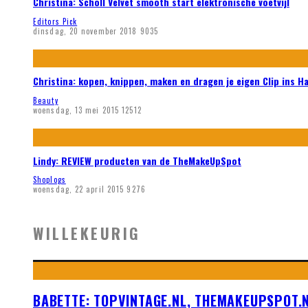
Christina: Scholl Velvet smooth start elektronische voetvijl
Editors Pick
dinsdag, 20 november 2018
9035
Christina: kopen, knippen, maken en dragen je eigen Clip ins H
Beauty
woensdag, 13 mei 2015
12512
Lindy: REVIEW producten van de TheMakeUpSpot
Shoplogs
woensdag, 22 april 2015
9276
WILLEKEURIG
BABETTE: TOPVINTAGE.NL, THEMAKEUPSPOT.N