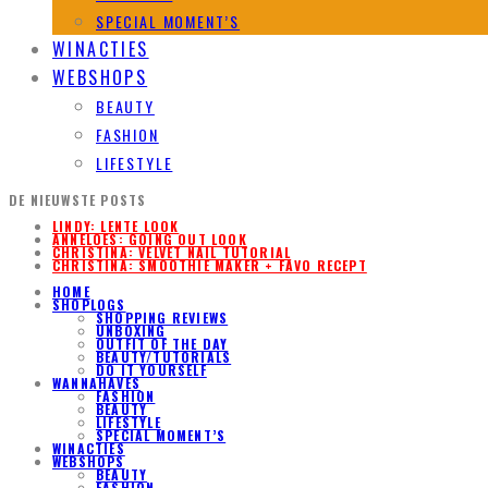
SPECIAL MOMENT’S
WINACTIES
WEBSHOPS
BEAUTY
FASHION
LIFESTYLE
DE NIEUWSTE POSTS
LINDY: LENTE LOOK
ANNELOES: GOING OUT LOOK
CHRISTINA: VELVET NAIL TUTORIAL
CHRISTINA: SMOOTHIE MAKER + FAVO RECEPT
HOME
SHOPLOGS
SHOPPING REVIEWS
UNBOXING
OUTFIT OF THE DAY
BEAUTY/TUTORIALS
DO IT YOURSELF
WANNAHAVES
FASHION
BEAUTY
LIFESTYLE
SPECIAL MOMENT’S
WINACTIES
WEBSHOPS
BEAUTY
FASHION