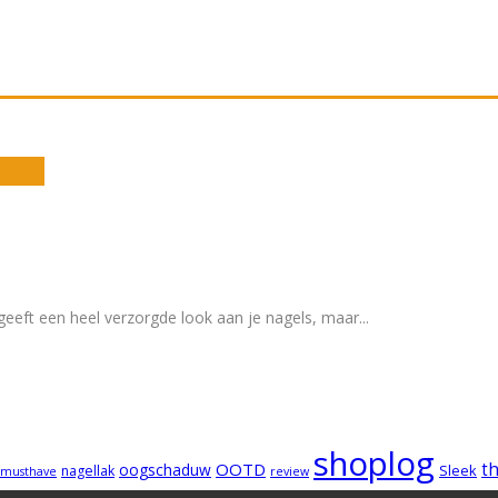
 geeft een heel verzorgde look aan je nagels, maar
...
shoplog
OOTD
t
oogschaduw
Sleek
nagellak
musthave
review