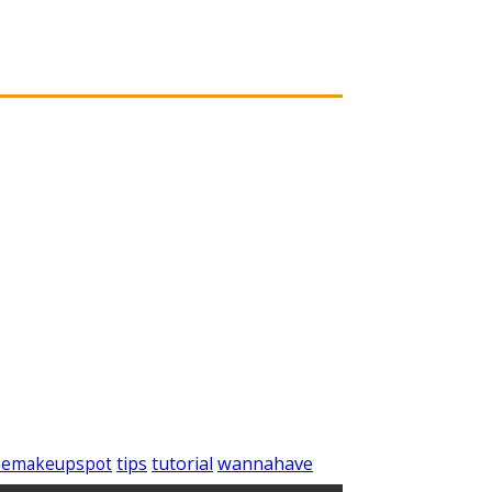
wannahave
tips
tutorial
hemakeupspot