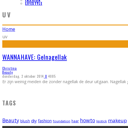
LIFESTYLE
UV
Home
uv
WANNAHAVE: Gelnagellak
Christina
Beauty
donderdag, 2 oktober 2014
0
4085
Er zijn weinig meiden die zonder nagellak de deur uitgaan. Nagellak
TAGS
Beauty
howto
makeup
diy
fashion
blush
foundation
haar
lipstick