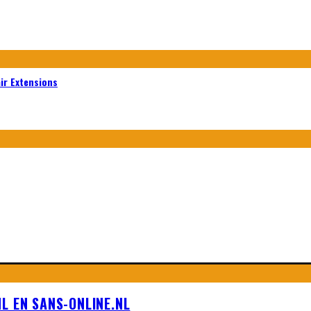
air Extensions
L EN SANS-ONLINE.NL