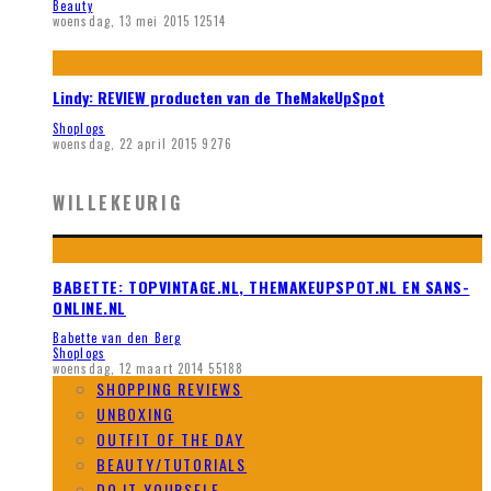
Beauty
woensdag, 13 mei 2015
12514
Lindy: REVIEW producten van de TheMakeUpSpot
Shoplogs
woensdag, 22 april 2015
9276
WILLEKEURIG
BABETTE: TOPVINTAGE.NL, THEMAKEUPSPOT.NL EN SANS-
ONLINE.NL
Babette van den Berg
Shoplogs
woensdag, 12 maart 2014
55188
SHOPPING REVIEWS
UNBOXING
OUTFIT OF THE DAY
BEAUTY/TUTORIALS
DO IT YOURSELF