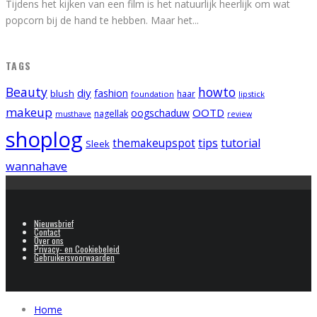
Tijdens het kijken van een film is het natuurlijk heerlijk om wat
popcorn bij de hand te hebben. Maar het
...
TAGS
Beauty
howto
diy
fashion
blush
foundation
haar
lipstick
makeup
OOTD
oogschaduw
nagellak
musthave
review
shoplog
tips
tutorial
themakeupspot
Sleek
wannahave
Nieuwsbrief
Contact
Over ons
Privacy- en Cookiebeleid
Gebruikersvoorwaarden
Home