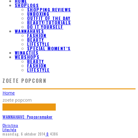
HOME
SHOPLOGS
SHOPPING REVIEWS
UNBOXING
OUTFIT OF THE DAY
BEAUTY/TUTORIALS
DO IT YOURSELF
WANNAHAVES
FASHION
BEAUTY
LIFESTYLE
SPECIAL MOMENT’S
WINACTIES
WEBSHOPS
BEAUTY
FASHION
LIFESTYLE
ZOETE POPCORN
Home
zoete popcorn
WANNAHAVE: Popcornmaker
Christina
Lifestyle
maandag, 6 oktober 2014
0
4386