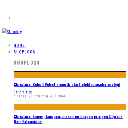
HOME
SHOPLOGS
SHOPLOGS
Christina: Scholl Velvet smooth start elektronische voetvijl
Editors Pick
dinsdag, 20 november 2018
9044
Christina: kopen, knippen, maken en dragen je eigen Clip ins
Hair Extensions