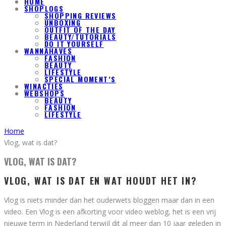
HOME
SHOPLOGS
SHOPPING REVIEWS
UNBOXING
OUTFIT OF THE DAY
BEAUTY/TUTORIALS
DO IT YOURSELF
WANNAHAVES
FASHION
BEAUTY
LIFESTYLE
SPECIAL MOMENT’S
WINACTIES
WEBSHOPS
BEAUTY
FASHION
LIFESTYLE
Home
Vlog, wat is dat?
VLOG, WAT IS DAT?
VLOG, WAT IS DAT EN WAT HOUDT HET IN?
V
log is niets minder dan het ouderwets bloggen maar dan in een
video. Een Vlog is een afkorting voor video weblog, het is een vrij
nieuwe term in Nederland terwijl dit al meer dan 10 jaar geleden in