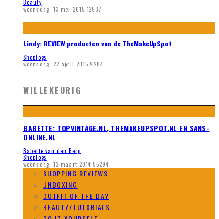
Beauty
woensdag, 13 mei 2015
12537
Lindy: REVIEW producten van de TheMakeUpSpot
Shoplogs
woensdag, 22 april 2015
9284
WILLEKEURIG
BABETTE: TOPVINTAGE.NL, THEMAKEUPSPOT.NL EN SANS-
ONLINE.NL
Babette van den Berg
Shoplogs
woensdag, 12 maart 2014
55294
SHOPPING REVIEWS
UNBOXING
OUTFIT OF THE DAY
BEAUTY/TUTORIALS
DO IT YOURSELF