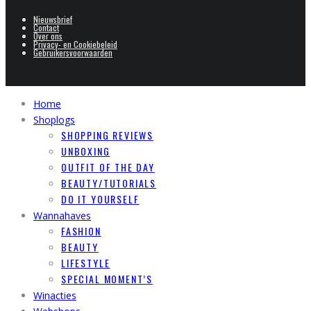
Nieuwsbrief
Contact
Over ons
Privacy- en Cookiebeleid
Gebruikersvoorwaarden
Home
Shoplogs
SHOPPING REVIEWS
UNBOXING
OUTFIT OF THE DAY
BEAUTY/TUTORIALS
DO IT YOURSELF
Wannahaves
FASHION
BEAUTY
LIFESTYLE
SPECIAL MOMENT’S
Winacties