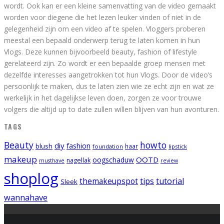
wordt. Ook kan er een kleine samenvatting van de video gemaakt
worden voor diegene die het lezen leuker vinden of niet in de
gelegenheid zijn om een video af te spelen. Vloggers proberen
meestal een bepaald onderwerp terug te laten komen in hun
Vlogs. Deze kunnen bijvoorbeeld beauty, fashion of lifestyle
gerelateerd zijn. Zo wordt er een bepaalde groep mensen met
dezelfde interesses aangetrokken tot hun Vlogs. Door de video’s
persoonlijk te maken, dus te laten zien wie ze echt zijn en wat ze
werkelijk in het dagelijkse leven doen, zorgen ze voor trouwe
volgers die altijd up to date zullen willen blijven van hun avonturen.
TAGS
Beauty
howto
diy
fashion
blush
foundation
haar
lipstick
makeup
OOTD
oogschaduw
nagellak
musthave
review
shoplog
tips
tutorial
themakeupspot
Sleek
wannahave