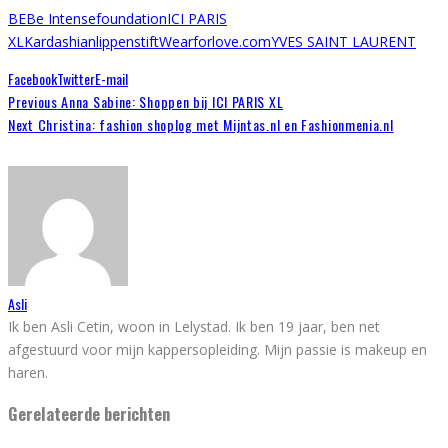
BE
Be Intense
foundation
ICI PARIS
XL
Kardashian
lippenstift
Wearforlove.com
YVES SAINT LAURENT
Facebook
Twitter
E-mail
Previous
Anna Sabine: Shoppen bij ICI PARIS XL
Next
Christina: fashion shoplog met Mijntas.nl en Fashionmenia.nl
Asli
Ik ben Asli Cetin, woon in Lelystad. Ik ben 19 jaar, ben net
afgestuurd voor mijn kappersopleiding. Mijn passie is makeup en
haren.
Gerelateerde berichten