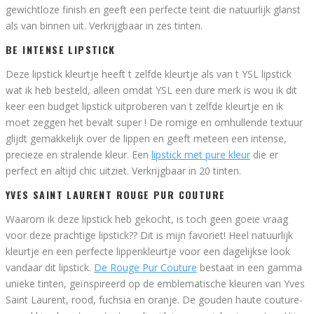
gewichtloze finish en geeft een perfecte teint die natuurlijk glanst
als van binnen uit. Verkrijgbaar in zes tinten.
BE INTENSE LIPSTICK
Deze lipstick kleurtje heeft t zelfde kleurtje als van t YSL lipstick
wat ik heb besteld, alleen omdat YSL een dure merk is wou ik dit
keer een budget lipstick uitproberen van t zelfde kleurtje en ik
moet zeggen het bevalt super ! De romige en omhullende textuur
glijdt gemakkelijk over de lippen en geeft meteen een intense,
precieze en stralende kleur. Een
lipstick met pure kleur
die er
perfect en altijd chic uitziet. Verkrijgbaar in 20 tinten.
YVES SAINT LAURENT ROUGE PUR COUTURE
Waarom ik deze lipstick heb gekocht, is toch geen goeie vraag
voor deze prachtige lipstick?? Dit is mijn favoriet! Heel natuurlijk
kleurtje en een perfecte lippenkleurtje voor een dagelijkse look
vandaar dit lipstick.
De Rouge Pur Couture
bestaat in een gamma
unieke tinten, geïnspireerd op de emblematische kleuren van Yves
Saint Laurent, rood, fuchsia en oranje. De gouden haute couture-