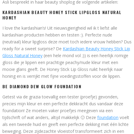
Asli bespreekt in haar beauty shoplog de volgende artikelen:
KARDASHIAN BEAUTY HONEY STICK LIPGLOSS NATURAL
HONEY
I love the kardashian’s! Uit nieuwsgierigheid wil ik t liefst alle
kardashian producten hebben en testen :). Perfecte nude
(neutraal) kleur lipgloss deze moet toch iedere vrouw hebben? Dus
ready for a sweet surprise? De
Kardashian Beauty Honey Stick Lip
Gloss Natural Honey
(een hele mond vol ;)) is een heerlijk romige
gloss die je lippen een prachtige peachy/nude kleur met een
mooie glans geeft. De Honey Stick Lip Gloss ruikt heerlijk naar
honing en is verrijkt met fijne voedingsstoffen voor de lippen.
BE DIAMOND DEW GLOW FOUNDATION
Getest via de grazia toevallig een tester (proefje) gevonden,
precies mijn kleur en een perfecte dekkracht dus vandaar deze
foundation! Ze moeten vaker proefjes meegeven via een
tijdschrift of wat anders, altijd makkelijk 🙂 Deze
foundation
voelt
als een tweede huid en geeft een perfecte dekking met één lichte
beweging. Deze zijdezachte vloeistof transformeert zich in een