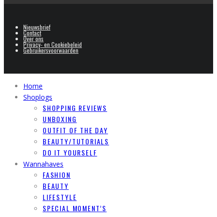
Nieuwsbrief
Contact
Over ons
Privacy- en Cookiebeleid
Gebruikersvoorwaarden
Home
Shoplogs
SHOPPING REVIEWS
UNBOXING
OUTFIT OF THE DAY
BEAUTY/TUTORIALS
DO IT YOURSELF
Wannahaves
FASHION
BEAUTY
LIFESTYLE
SPECIAL MOMENT’S