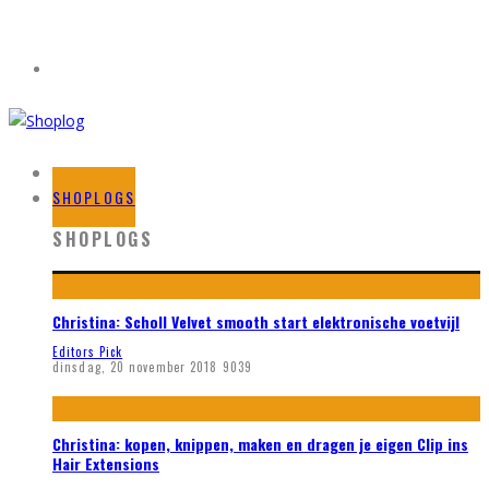
HOME
SHOPLOGS
SHOPLOGS
Christina: Scholl Velvet smooth start elektronische voetvijl
Editors Pick
dinsdag, 20 november 2018
9039
Christina: kopen, knippen, maken en dragen je eigen Clip ins
Hair Extensions