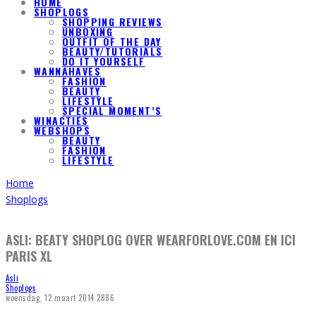
HOME
SHOPLOGS
SHOPPING REVIEWS
UNBOXING
OUTFIT OF THE DAY
BEAUTY/TUTORIALS
DO IT YOURSELF
WANNAHAVES
FASHION
BEAUTY
LIFESTYLE
SPECIAL MOMENT’S
WINACTIES
WEBSHOPS
BEAUTY
FASHION
LIFESTYLE
Home
Shoplogs
ASLI: BEATY SHOPLOG OVER WEARFORLOVE.COM EN ICI
PARIS XL
Asli
Shoplogs
woensdag, 12 maart 2014
2886