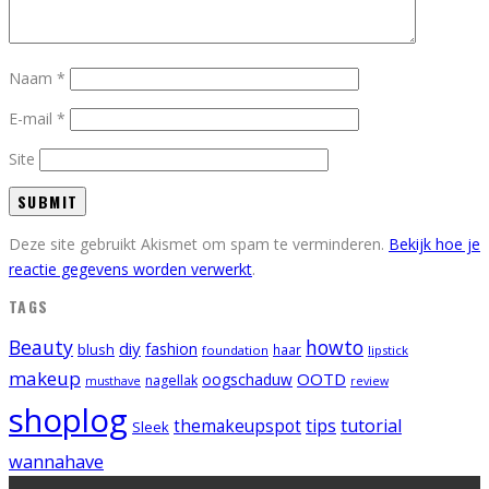
Naam
*
E-mail
*
Site
Deze site gebruikt Akismet om spam te verminderen.
Bekijk hoe je
reactie gegevens worden verwerkt
.
TAGS
Beauty
howto
diy
fashion
blush
foundation
haar
lipstick
makeup
OOTD
oogschaduw
nagellak
musthave
review
shoplog
tips
tutorial
themakeupspot
Sleek
wannahave