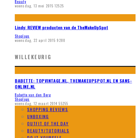
Beauty
woensdag, 13 mei 2015
12525
Lindy: REVIEW producten van de TheMakeUpSpot
Shoplogs
woensdag, 22 april 2015
9280
WILLEKEURIG
BABETTE: TOPVINTAGE.NL, THEMAKEUPSPOT.NL EN SANS-
ONLINE.NL
Babette van den Berg
Shoplogs
woensdag, 12 maart 2014
55255
SHOPPING REVIEWS
UNBOXING
OUTFIT OF THE DAY
BEAUTY/TUTORIALS
DO IT YOURSELF