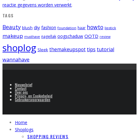
reactie gegevens worden verwerkt
.
TAGS
Beauty
howto
diy
fashion
blush
foundation
haar
lipstick
makeup
OOTD
oogschaduw
nagellak
musthave
review
shoplog
tips
tutorial
themakeupspot
Sleek
wannahave
Nieuwsbrief
Contact
Over ons
Privacy- en Cookiebeleid
Gebruikersvoorwaarden
Home
Shoplogs
SHOPPING REVIEWS