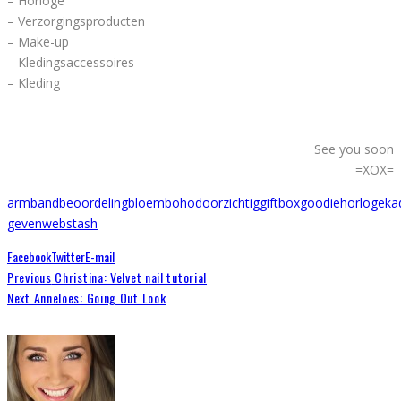
– Horloge
– Verzorgingsproducten
– Make-up
– Kledingsaccessoires
– Kleding
See you soon
=XOX=
armband
beoordeling
bloem
boho
doorzichtig
giftbox
goodie
horloge
ka
geven
webstash
Facebook
Twitter
E-mail
Previous
Christina: Velvet nail tutorial
Next
Anneloes: Going Out Look