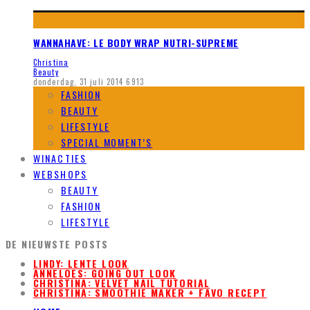
WANNAHAVE: LE BODY WRAP NUTRI-SUPREME
Christina
Beauty
donderdag, 31 juli 2014
6913
FASHION
BEAUTY
LIFESTYLE
SPECIAL MOMENT’S
WINACTIES
WEBSHOPS
BEAUTY
FASHION
LIFESTYLE
DE NIEUWSTE POSTS
LINDY: LENTE LOOK
ANNELOES: GOING OUT LOOK
CHRISTINA: VELVET NAIL TUTORIAL
CHRISTINA: SMOOTHIE MAKER + FAVO RECEPT