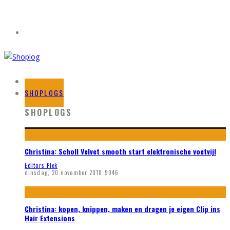
HOME
SHOPLOGS
SHOPLOGS
Christina: Scholl Velvet smooth start elektronische voetvijl
Editors Pick
dinsdag, 20 november 2018
9046
Christina: kopen, knippen, maken en dragen je eigen Clip ins
Hair Extensions