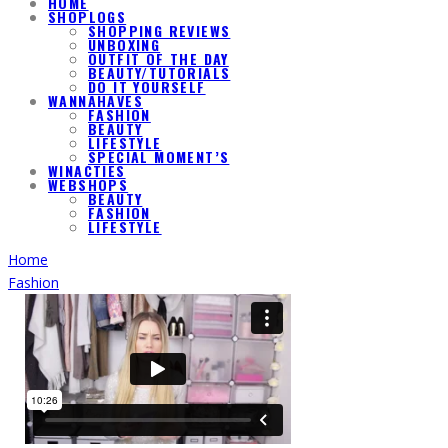
HOME
SHOPLOGS
SHOPPING REVIEWS
UNBOXING
OUTFIT OF THE DAY
BEAUTY/TUTORIALS
DO IT YOURSELF
WANNAHAVES
FASHION
BEAUTY
LIFESTYLE
SPECIAL MOMENT’S
WINACTIES
WEBSHOPS
BEAUTY
FASHION
LIFESTYLE
Home
Fashion