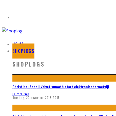
HOME
SHOPLOGS
SHOPLOGS
Christina: Scholl Velvet smooth start elektronische voetvijl
Editors Pick
dinsdag, 20 november 2018
9035