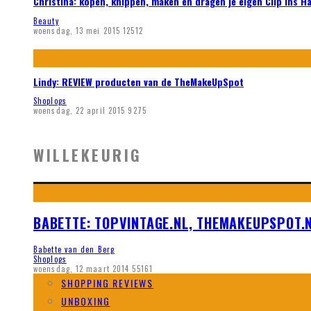
Christina: kopen, knippen, maken en dragen je eigen Clip ins H
Beauty
woensdag, 13 mei 2015
12512
Lindy: REVIEW producten van de TheMakeUpSpot
Shoplogs
woensdag, 22 april 2015
9275
WILLEKEURIG
BABETTE: TOPVINTAGE.NL, THEMAKEUPSPOT.N
Babette van den Berg
Shoplogs
woensdag, 12 maart 2014
55161
SHOPPING REVIEWS
UNBOXING