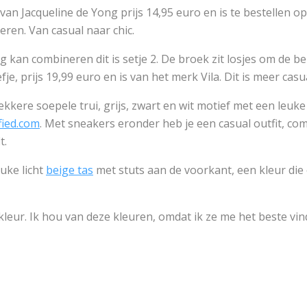
 van Jacqueline de Yong prijs 14,95 euro en is te bestellen o
eren. Van casual naar chic.
ing kan combineren dit is setje 2. De broek zit losjes om de b
e, prijs 19,99 euro en is van het merk Vila. Dit is meer casual
ekkere soepele trui, grijs, zwart en wit motief met een leuk
fied.com
. Met sneakers eronder heb je een casual outfit, com
t.
uke licht
beige tas
met stuts aan de voorkant, een kleur die o
kleur. Ik hou van deze kleuren, omdat ik ze me het beste vi