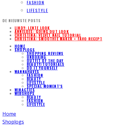
FASHION
LIFESTYLE
DE NIEUWSTE POSTS
LINDY: LENTE LOOK
ANNELOES: GOING OUT LOOK
CHRISTINA: VELVET NAIL TUTORIAL
CHRISTINA: SMOOTHIE MAKER + FAVO RECEPT
HOME
SHOPLOGS
SHOPPING REVIEWS
UNBOXING
OUTFIT OF THE DAY
BEAUTY/TUTORIALS
DO IT YOURSELF
WANNAHAVES
FASHION
BEAUTY
LIFESTYLE
SPECIAL MOMENT’S
WINACTIES
WEBSHOPS
BEAUTY
FASHION
LIFESTYLE
Home
Shoplogs