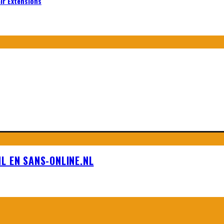
air Extensions
L EN SANS-ONLINE.NL