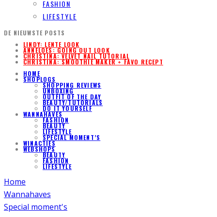
FASHION
LIFESTYLE
DE NIEUWSTE POSTS
LINDY: LENTE LOOK
ANNELOES: GOING OUT LOOK
CHRISTINA: VELVET NAIL TUTORIAL
CHRISTINA: SMOOTHIE MAKER + FAVO RECEPT
HOME
SHOPLOGS
SHOPPING REVIEWS
UNBOXING
OUTFIT OF THE DAY
BEAUTY/TUTORIALS
DO IT YOURSELF
WANNAHAVES
FASHION
BEAUTY
LIFESTYLE
SPECIAL MOMENT’S
WINACTIES
WEBSHOPS
BEAUTY
FASHION
LIFESTYLE
Home
Wannahaves
Special moment's