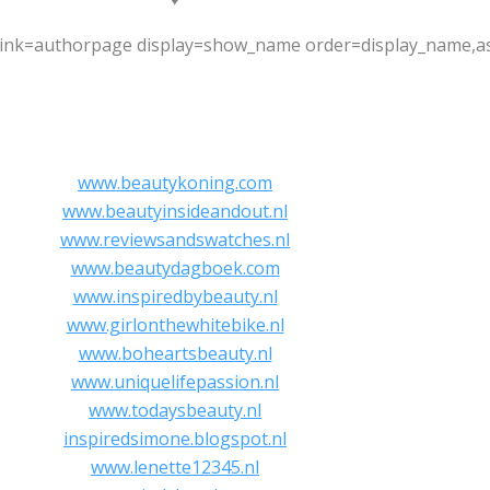
link=authorpage display=show_name order=display_name,as
www.beautykoning.com
www.beautyinsideandout.nl
www.reviewsandswatches.nl
www.beautydagboek.com
www.inspiredbybeauty.nl
www.girlonthewhitebike.nl
www.boheartsbeauty.nl
www.uniquelifepassion.nl
www.todaysbeauty.nl
inspiredsimone.blogspot.nl
www.lenette12345.nl