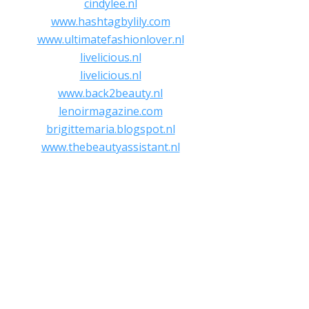
cindylee.nl
www.hashtagbylily.com
www.ultimatefashionlover.nl
livelicious.nl
livelicious.nl
www.back2beauty.nl
lenoirmagazine.com
brigittemaria.blogspot.nl
www.thebeautyassistant.nl