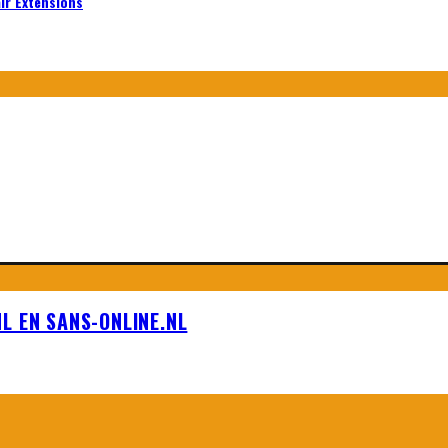
air Extensions
L EN SANS-ONLINE.NL