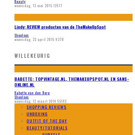
Beauty
woensdag, 13 mei 2015
12517
Lindy: REVIEW producten van de TheMakeUpSpot
Shoplogs
woensdag, 22 april 2015
9278
WILLEKEURIG
BABETTE: TOPVINTAGE.NL, THEMAKEUPSPOT.NL EN SANS-
ONLINE.NL
Babette van den Berg
Shoplogs
woensdag, 12 maart 2014
55192
SHOPPING REVIEWS
UNBOXING
OUTFIT OF THE DAY
BEAUTY/TUTORIALS
DO IT YOURSELF