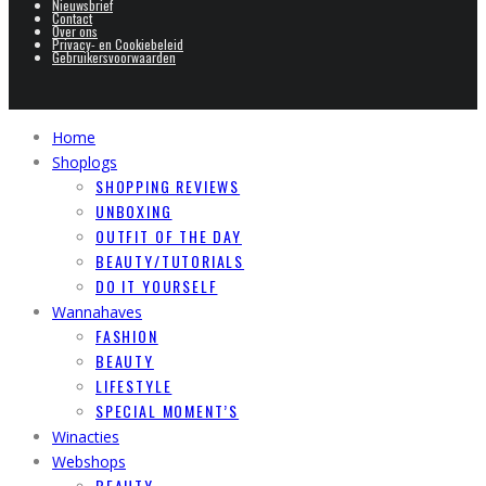
Nieuwsbrief
Contact
Over ons
Privacy- en Cookiebeleid
Gebruikersvoorwaarden
Home
Shoplogs
SHOPPING REVIEWS
UNBOXING
OUTFIT OF THE DAY
BEAUTY/TUTORIALS
DO IT YOURSELF
Wannahaves
FASHION
BEAUTY
LIFESTYLE
SPECIAL MOMENT’S
Winacties
Webshops
BEAUTY