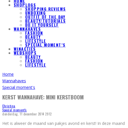
HOME
SHOPLOGS
SHOPPING REVIEWS
UNBOXING
OUTFIT OF THE DAY
BEAUTY/TUTORIALS
DO IT YOURSELF
WANNAHAVES
FASHION
BEAUTY
LIFESTYLE
SPECIAL MOMENT’S
WINACTIES
WEBSHOPS
BEAUTY
FASHION
LIFESTYLE
Home
Wannahaves
Special moment's
KERST WANNAHAVE: MINI KERSTBOOM
Christina
Special moment's
donderdag, 11 december 2014
2912
Het is alweer de maand van pakjes avond en kerst! In deze maand