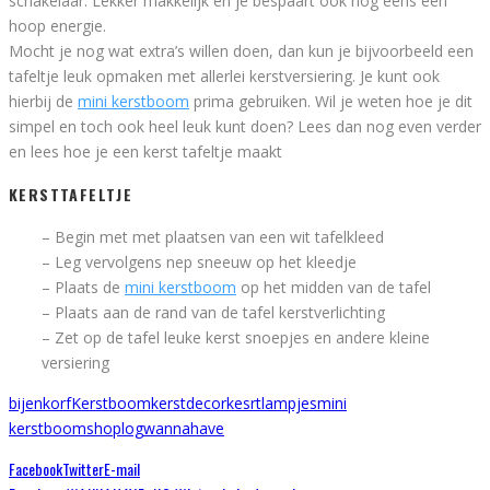
schakelaar. Lekker makkelijk en je bespaart ook nog eens een
hoop energie.
Mocht je nog wat extra’s willen doen, dan kun je bijvoorbeeld een
tafeltje leuk opmaken met allerlei kerstversiering. Je kunt ook
hierbij de
mini kerstboom
prima gebruiken. Wil je weten hoe je dit
simpel en toch ook heel leuk kunt doen? Lees dan nog even verder
en lees hoe je een kerst tafeltje maakt
KERSTTAFELTJE
– Begin met met plaatsen van een wit tafelkleed
– Leg vervolgens nep sneeuw op het kleedje
– Plaats de
mini kerstboom
op het midden van de tafel
– Plaats aan de rand van de tafel kerstverlichting
– Zet op de tafel leuke kerst snoepjes en andere kleine
versiering
bijenkorf
Kerstboom
kerstdecor
kesrt
lampjes
mini
kerstboom
shoplog
wannahave
Facebook
Twitter
E-mail