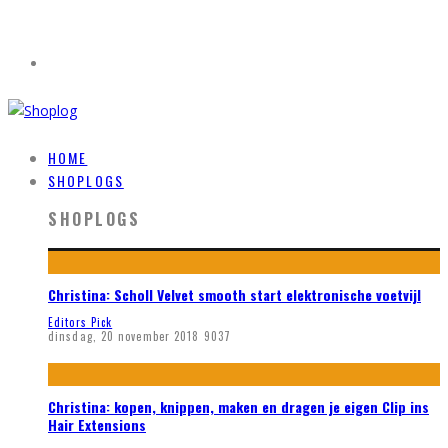
HOME
SHOPLOGS
SHOPLOGS
Christina: Scholl Velvet smooth start elektronische voetvijl
Editors Pick
dinsdag, 20 november 2018
9037
Christina: kopen, knippen, maken en dragen je eigen Clip ins
Hair Extensions