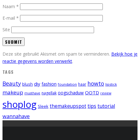
Naam
*
E-mail
*
Site
Deze site gebruikt Akismet om spam te verminderen.
Bekijk hoe je
reactie gegevens worden verwerkt
.
TAGS
Beauty
howto
diy
fashion
blush
foundation
haar
lipstick
makeup
OOTD
oogschaduw
nagellak
musthave
review
shoplog
tips
tutorial
themakeupspot
Sleek
wannahave