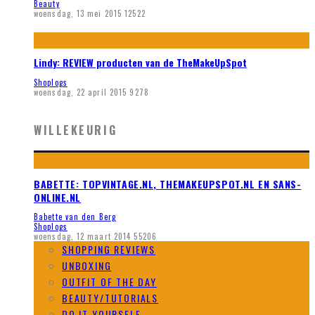
Beauty
woensdag, 13 mei 2015
12522
Lindy: REVIEW producten van de TheMakeUpSpot
Shoplogs
woensdag, 22 april 2015
9278
WILLEKEURIG
BABETTE: TOPVINTAGE.NL, THEMAKEUPSPOT.NL EN SANS-
ONLINE.NL
Babette van den Berg
Shoplogs
woensdag, 12 maart 2014
55206
SHOPPING REVIEWS
UNBOXING
OUTFIT OF THE DAY
BEAUTY/TUTORIALS
DO IT YOURSELF