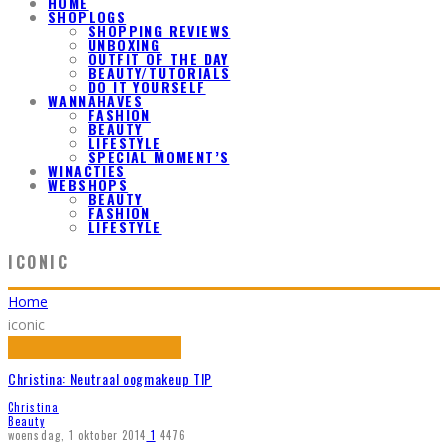
HOME
SHOPLOGS
SHOPPING REVIEWS
UNBOXING
OUTFIT OF THE DAY
BEAUTY/TUTORIALS
DO IT YOURSELF
WANNAHAVES
FASHION
BEAUTY
LIFESTYLE
SPECIAL MOMENT’S
WINACTIES
WEBSHOPS
BEAUTY
FASHION
LIFESTYLE
ICONIC
Home
iconic
Christina: Neutraal oogmakeup TIP
Christina
Beauty
woensdag, 1 oktober 2014
1
4476