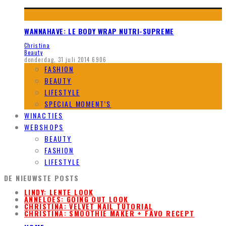
WANNAHAVE: LE BODY WRAP NUTRI-SUPREME
Christina
Beauty
donderdag, 31 juli 2014
6906
FASHION
BEAUTY
LIFESTYLE
SPECIAL MOMENT’S
WINACTIES
WEBSHOPS
BEAUTY
FASHION
LIFESTYLE
DE NIEUWSTE POSTS
LINDY: LENTE LOOK
ANNELOES: GOING OUT LOOK
CHRISTINA: VELVET NAIL TUTORIAL
CHRISTINA: SMOOTHIE MAKER + FAVO RECEPT