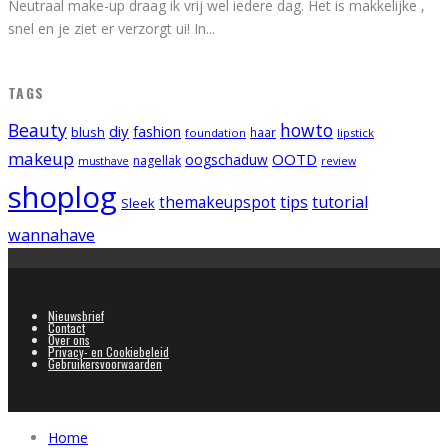
Neutraal make-up draag ik vrij wel iedere dag. Het is makkelijke ,
snel en je ziet er verzorgt ui! In
...
TAGS
Beauty
howto
diy
fashion
blush
foundation
haar
lipstick
makeup
OOTD
oogschaduw
nagellak
musthave
review
shoplog
tips
tutorial
themakeupspot
Sleek
wannahave
Nieuwsbrief
Contact
Over ons
Privacy- en Cookiebeleid
Gebruikersvoorwaarden
Home