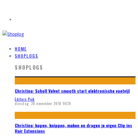
HOME
SHOPLOGS
SHOPLOGS
Christina: Scholl Velvet smooth start elektronische voetvijl
Editors Pick
dinsdag, 20 november 2018
9039
Christina: kopen, knippen, maken en dragen je eigen Clip ins
Hair Extensions