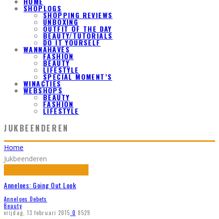
HOME
SHOPLOGS
SHOPPING REVIEWS
UNBOXING
OUTFIT OF THE DAY
BEAUTY/TUTORIALS
DO IT YOURSELF
WANNAHAVES
FASHION
BEAUTY
LIFESTYLE
SPECIAL MOMENT’S
WINACTIES
WEBSHOPS
BEAUTY
FASHION
LIFESTYLE
JUKBEENDEREN
Home
Jukbeenderen
Anneloes: Going Out Look
Anneloes Debets
Beauty
vrijdag, 13 februari 2015
0
8529