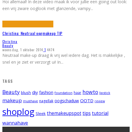
Hoi allemaal! In deze video maak ik voor jullie een going out look:
een vrij zware ooglook met glanzende, vampy
...
Christina: Neutraal oogmakeup TIP
Christina
Beauty
woensdag, 1 oktober 2014
1
4474
Neutraal make-up draag ik vrij wel iedere dag. Het is makkelijke ,
snel en je ziet er verzorgt ui! In
...
TAGS
Beauty
howto
diy
fashion
blush
foundation
haar
lipstick
makeup
OOTD
oogschaduw
nagellak
musthave
review
shoplog
tips
tutorial
themakeupspot
Sleek
wannahave