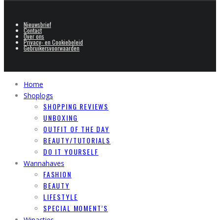
Nieuwsbrief
Contact
Over ons
Privacy- en Cookiebeleid
Gebruikersvoorwaarden
Home
Shoplogs
SHOPPING REVIEWS
UNBOXING
OUTFIT OF THE DAY
BEAUTY/TUTORIALS
DO IT YOURSELF
Wannahaves
FASHION
BEAUTY
LIFESTYLE
SPECIAL MOMENT’S
Winacties