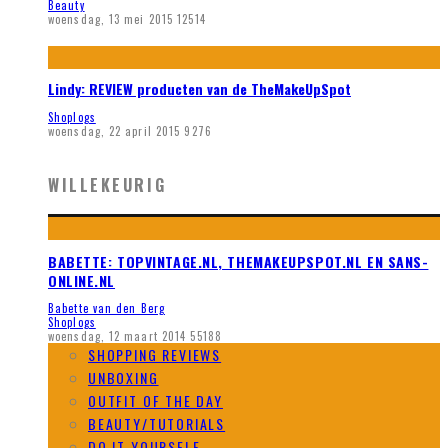
Beauty
woensdag, 13 mei 2015
12514
Lindy: REVIEW producten van de TheMakeUpSpot
Shoplogs
woensdag, 22 april 2015
9276
WILLEKEURIG
BABETTE: TOPVINTAGE.NL, THEMAKEUPSPOT.NL EN SANS-
ONLINE.NL
Babette van den Berg
Shoplogs
woensdag, 12 maart 2014
55188
SHOPPING REVIEWS
UNBOXING
OUTFIT OF THE DAY
BEAUTY/TUTORIALS
DO IT YOURSELF