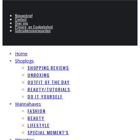
Nieuwsbrief
Contact
Over ons
Privacy- en Cookiebeleid
Gebruikersvoorwaarden
Home
Shoplogs
SHOPPING REVIEWS
UNBOXING
OUTFIT OF THE DAY
BEAUTY/TUTORIALS
DO IT YOURSELF
Wannahaves
FASHION
BEAUTY
LIFESTYLE
SPECIAL MOMENT’S
Winacties