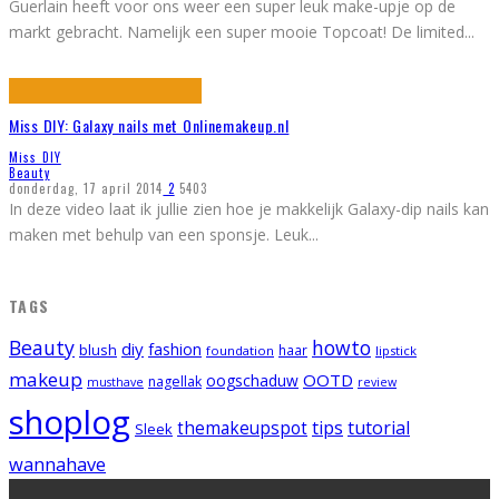
Guerlain heeft voor ons weer een super leuk make-upje op de
markt gebracht. Namelijk een super mooie Topcoat! De limited
...
Miss DIY: Galaxy nails met Onlinemakeup.nl
Miss DIY
Beauty
donderdag, 17 april 2014
2
5403
In deze video laat ik jullie zien hoe je makkelijk Galaxy-dip nails kan
maken met behulp van een sponsje. Leuk
...
TAGS
Beauty
howto
diy
fashion
blush
foundation
haar
lipstick
makeup
OOTD
oogschaduw
nagellak
musthave
review
shoplog
tips
tutorial
themakeupspot
Sleek
wannahave