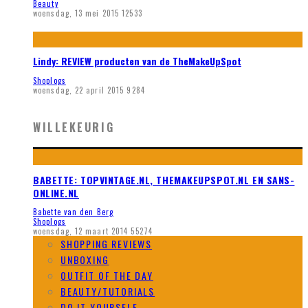
Beauty
woensdag, 13 mei 2015
12533
Lindy: REVIEW producten van de TheMakeUpSpot
Shoplogs
woensdag, 22 april 2015
9284
WILLEKEURIG
BABETTE: TOPVINTAGE.NL, THEMAKEUPSPOT.NL EN SANS-
ONLINE.NL
Babette van den Berg
Shoplogs
woensdag, 12 maart 2014
55274
SHOPPING REVIEWS
UNBOXING
OUTFIT OF THE DAY
BEAUTY/TUTORIALS
DO IT YOURSELF