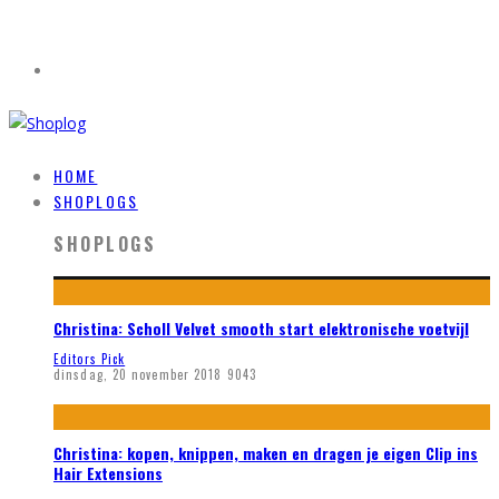
HOME
SHOPLOGS
SHOPLOGS
Christina: Scholl Velvet smooth start elektronische voetvijl
Editors Pick
dinsdag, 20 november 2018
9043
Christina: kopen, knippen, maken en dragen je eigen Clip ins
Hair Extensions