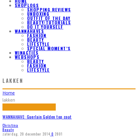
HOME
SHOPLOGS
SHOPPING REVIEWS
UNBOXING
OUTFIT OF THE DAY
BEAUTY/TUTORIALS
DO IT YOURSELF
WANNAHAVES
FASHION
BEAUTY
LIFESTYLE
SPECIAL MOMENT’S
WINACTIES
WEBSHOPS
BEAUTY
FASHION
LIFESTYLE
LAKKEN
Home
lakken
WANNAHAVE: Guerlain Golden top coat
Christina
Beauty
zaterdag, 20 december 2014
0
2801