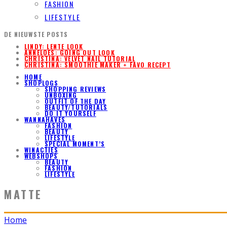
FASHION
LIFESTYLE
DE NIEUWSTE POSTS
LINDY: LENTE LOOK
ANNELOES: GOING OUT LOOK
CHRISTINA: VELVET NAIL TUTORIAL
CHRISTINA: SMOOTHIE MAKER + FAVO RECEPT
HOME
SHOPLOGS
SHOPPING REVIEWS
UNBOXING
OUTFIT OF THE DAY
BEAUTY/TUTORIALS
DO IT YOURSELF
WANNAHAVES
FASHION
BEAUTY
LIFESTYLE
SPECIAL MOMENT’S
WINACTIES
WEBSHOPS
BEAUTY
FASHION
LIFESTYLE
MATTE
Home