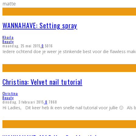
matte
WANNAHAVE: Setting spray
Khaila
Beauty
maandag, 25 mei 2015
0
5016
Iedere ochtend doe je weer je stinkende best voor die flawless make
Christina: Velvet nail tutorial
Christina
Beauty
dinsdag, 3 februari 2015
0
7868
Hi Ladies, Dit keer heb ik een snelle nail tutorial voor jullie 🙂 Als