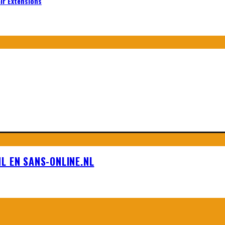
air Extensions
L EN SANS-ONLINE.NL