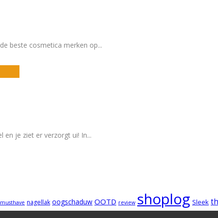
an de beste cosmetica merken op
...
 en je ziet er verzorgt ui! In
...
shoplog
OOTD
t
oogschaduw
Sleek
nagellak
musthave
review