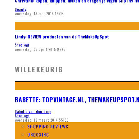
Christina: kopen, knippen, maken en dragen je eigen Clip ins H
Beauty
woensdag, 13 mei 2015
12514
Lindy: REVIEW producten van de TheMakeUpSpot
Shoplogs
woensdag, 22 april 2015
9276
WILLEKEURIG
BABETTE: TOPVINTAGE.NL, THEMAKEUPSPOT.N
Babette van den Berg
Shoplogs
woensdag, 12 maart 2014
55188
SHOPPING REVIEWS
UNBOXING