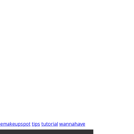
wannahave
tips
tutorial
hemakeupspot