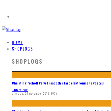
HOME
SHOPLOGS
SHOPLOGS
Christina: Scholl Velvet smooth start elektronische voetvijl
Editors Pick
dinsdag, 20 november 2018
9035