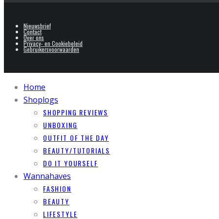
Nieuwsbrief
Contact
Over ons
Privacy- en Cookiebeleid
Gebruikersvoorwaarden
Home
Shoplogs
SHOPPING REVIEWS
UNBOXING
OUTFIT OF THE DAY
BEAUTY/TUTORIALS
DO IT YOURSELF
Wannahaves
FASHION
BEAUTY
LIFESTYLE