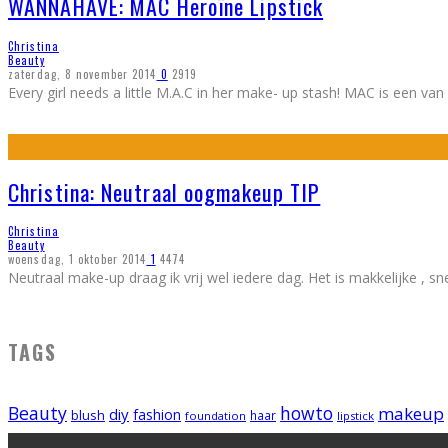
WANNAHAVE: MAC Heroïne Lipstick
Christina
Beauty
zaterdag, 8 november 2014
0
2919
Every girl needs a little M.A.C in her make- up stash! MAC is een v
Christina: Neutraal oogmakeup TIP
Christina
Beauty
woensdag, 1 oktober 2014
1
4474
Neutraal make-up draag ik vrij wel iedere dag. Het is makkelijke , snel
TAGS
Beauty
howto
makeup
diy
fashion
blush
foundation
haar
lipstick