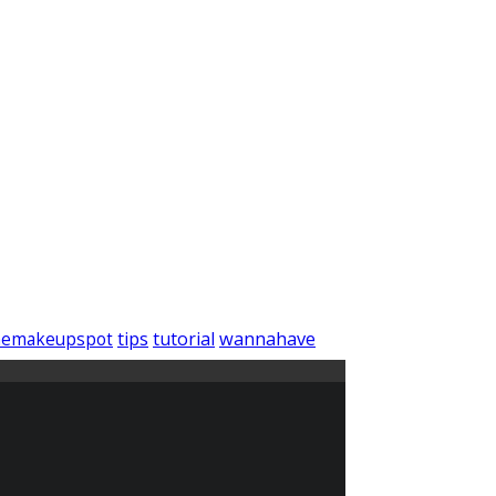
wannahave
tips
tutorial
hemakeupspot