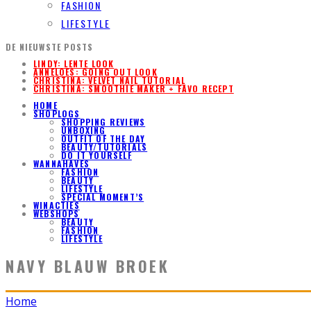
FASHION
LIFESTYLE
DE NIEUWSTE POSTS
LINDY: LENTE LOOK
ANNELOES: GOING OUT LOOK
CHRISTINA: VELVET NAIL TUTORIAL
CHRISTINA: SMOOTHIE MAKER + FAVO RECEPT
HOME
SHOPLOGS
SHOPPING REVIEWS
UNBOXING
OUTFIT OF THE DAY
BEAUTY/TUTORIALS
DO IT YOURSELF
WANNAHAVES
FASHION
BEAUTY
LIFESTYLE
SPECIAL MOMENT’S
WINACTIES
WEBSHOPS
BEAUTY
FASHION
LIFESTYLE
NAVY BLAUW BROEK
Home