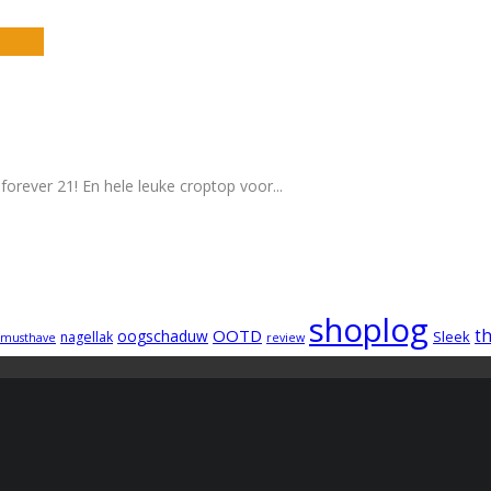
 forever 21! En hele leuke croptop voor
...
shoplog
OOTD
t
oogschaduw
Sleek
nagellak
musthave
review