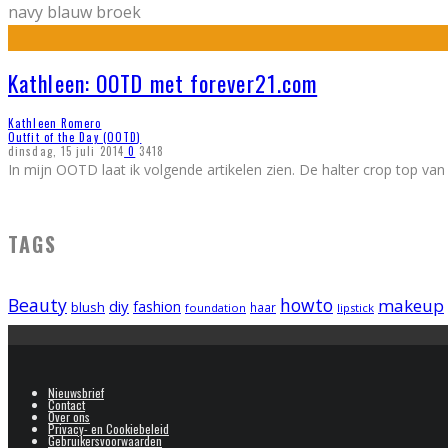
navy blauw broek
Kathleen: OOTD met forever21.com
Kathleen Romero
Outfit of the Day (OOTD)
dinsdag, 15 juli 2014
0
3418
In mijn OOTD laat ik volgende artikelen zien. De halter crop top van
TAGS
Beauty
howto
makeup
diy
fashion
blush
foundation
haar
lipstick
Nieuwsbrief
Contact
Over ons
Privacy- en Cookiebeleid
Gebruikersvoorwaarden