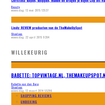
Christina: kopen, knippen, maken en dragen je eigen Clip ins H
Beauty
woensdag, 13 mei 2015
12537
Lindy: REVIEW producten van de TheMakeUpSpot
Shoplogs
woensdag, 22 april 2015
9284
WILLEKEURIG
BABETTE: TOPVINTAGE.NL, THEMAKEUPSPOT.N
Babette van den Berg
Shoplogs
woensdag, 12 maart 2014
55296
SHOPPING REVIEWS
UNBOXING