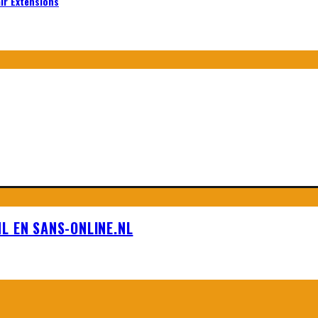
air Extensions
L EN SANS-ONLINE.NL