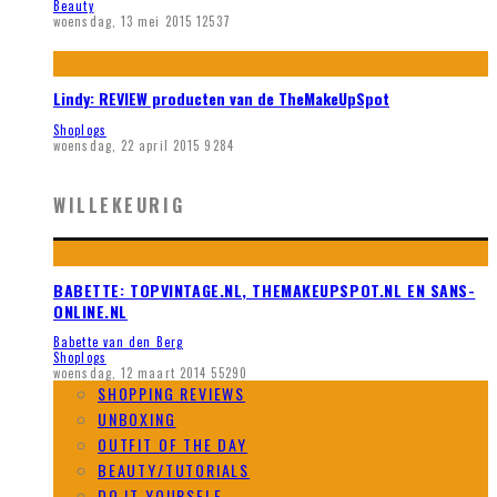
Beauty
woensdag, 13 mei 2015
12537
Lindy: REVIEW producten van de TheMakeUpSpot
Shoplogs
woensdag, 22 april 2015
9284
WILLEKEURIG
BABETTE: TOPVINTAGE.NL, THEMAKEUPSPOT.NL EN SANS-
ONLINE.NL
Babette van den Berg
Shoplogs
woensdag, 12 maart 2014
55290
SHOPPING REVIEWS
UNBOXING
OUTFIT OF THE DAY
BEAUTY/TUTORIALS
DO IT YOURSELF