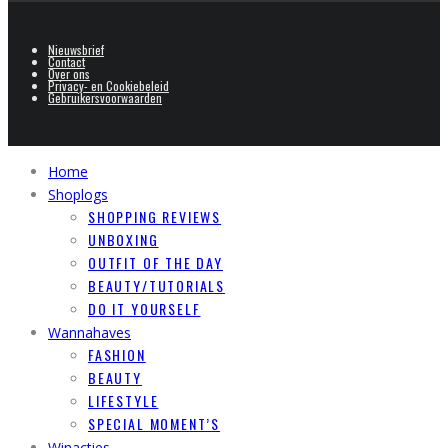
Nieuwsbrief
Contact
Over ons
Privacy- en Cookiebeleid
Gebruikersvoorwaarden
Home
Shoplogs
SHOPPING REVIEWS
UNBOXING
OUTFIT OF THE DAY
BEAUTY/TUTORIALS
DO IT YOURSELF
Wannahaves
FASHION
BEAUTY
LIFESTYLE
SPECIAL MOMENT’S
Winacties