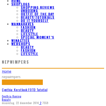
HOME
SHOPLOGS
SHOPPING REVIEWS
UNBOXING
OUTFIT OF THE DAY
BEAUTY/TUTORIALS
DO IT YOURSELF
WANNAHAVES
FASHION
BEAUTY
LIFESTYLE
SPECIAL MOMENT’S
WINACTIES
WEBSHOPS
BEAUTY
FASHION
LIFESTYLE
NEPWIMPERS
Home
nepwimpers
Cynthia: Kerstlook FOTD Tutotial
Cynthia Koning
Beauty
maandag, 22 december 2014
2
7559