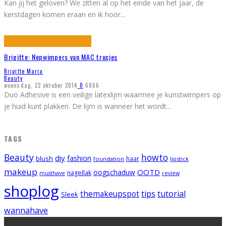
Kan jij het geloven? We zitten al op het einde van het jaar, de
kerstdagen komen eraan en ik hoor
...
Brigitte: Nepwimpers van MAC trucjes
Brigitte Maria
Beauty
woensdag, 22 oktober 2014
0
6866
Duo Adhesive is een veilige latexlijm waarmee je kunstwimpers op
je huid kunt plakken. De lijm is wanneer het wordt
...
TAGS
Beauty
howto
diy
fashion
blush
foundation
haar
lipstick
makeup
OOTD
oogschaduw
nagellak
musthave
review
shoplog
tips
tutorial
themakeupspot
Sleek
wannahave