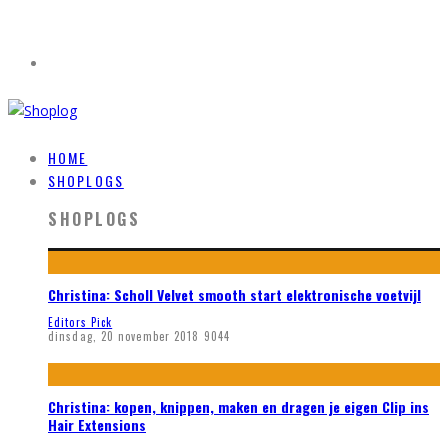
HOME
SHOPLOGS
SHOPLOGS
Christina: Scholl Velvet smooth start elektronische voetvijl
Editors Pick
dinsdag, 20 november 2018
9044
Christina: kopen, knippen, maken en dragen je eigen Clip ins
Hair Extensions