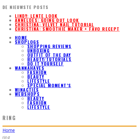
DE NIEUWSTE POSTS
LINDY: LENTE LOOK
ANNELOES: GOING OUT LOOK
CHRISTINA: VELVET NAIL TUTORIAL
CHRISTINA: SMOOTHIE MAKER + FAVO RECEPT
HOME
SHOPLOGS
SHOPPING REVIEWS
UNBOXING
OUTFIT OF THE DAY
BEAUTY/TUTORIALS
DO IT YOURSELF
WANNAHAVES
FASHION
BEAUTY
LIFESTYLE
SPECIAL MOMENT’S
WINACTIES
WEBSHOPS
BEAUTY
FASHION
LIFESTYLE
RING
Home
ring