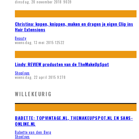
dinsdag, 20 november 2018
9039
Christina: kopen, knippen, maken en dragen je eigen Clip ins
Hair Extensions
Beauty
woensdag, 13 mei 2015
12522
Lindy: REVIEW producten van de TheMakeUpSpot
Shoplogs
woensdag, 22 april 2015
9278
WILLEKEURIG
BABETTE: TOPVINTAGE.NL, THEMAKEUPSPOT.NL EN SANS-
ONLINE.NL
Babette van den Berg
Shoplogs