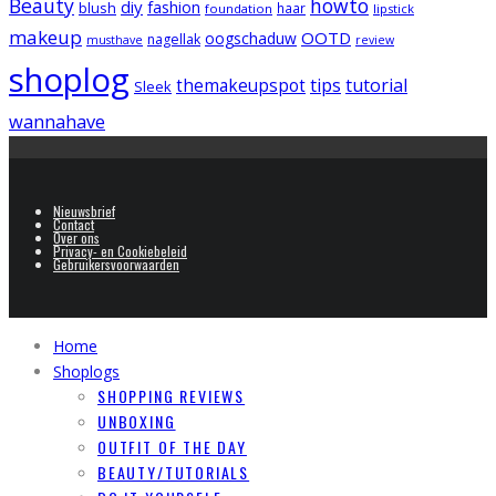
Beauty
howto
diy
fashion
blush
foundation
haar
lipstick
makeup
OOTD
oogschaduw
nagellak
musthave
review
shoplog
tips
tutorial
themakeupspot
Sleek
wannahave
Nieuwsbrief
Contact
Over ons
Privacy- en Cookiebeleid
Gebruikersvoorwaarden
Home
Shoplogs
SHOPPING REVIEWS
UNBOXING
OUTFIT OF THE DAY
BEAUTY/TUTORIALS