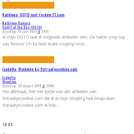
Kathleen: OOTD met forever21.com
Kathleen Romero
Outfit of the Day (OOTD)
dinsdag, 15 juli 2014
0
3415
In mijn OOTD laat ik volgende artikelen zien. De halter crop top
van forever 21! En hele leuke croptop voor
...
Isabella: Winkelen bij 9straatjesonline.com
Isabella
Shoplogs
dinsdag, 25 maart 2014
0
2940
Hoi allemaal, hier het lijstje van alle artikelen van
9straatjesonline.com die ik in mijn shoplog heb besproken.
9straatjesonline.com Ik heb
...
TAGS