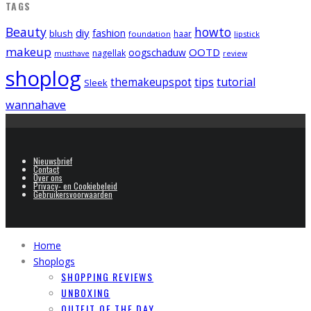
TAGS
Beauty
howto
diy
fashion
blush
foundation
haar
lipstick
makeup
OOTD
oogschaduw
nagellak
musthave
review
shoplog
tips
tutorial
themakeupspot
Sleek
wannahave
Nieuwsbrief
Contact
Over ons
Privacy- en Cookiebeleid
Gebruikersvoorwaarden
Home
Shoplogs
SHOPPING REVIEWS
UNBOXING
OUTFIT OF THE DAY