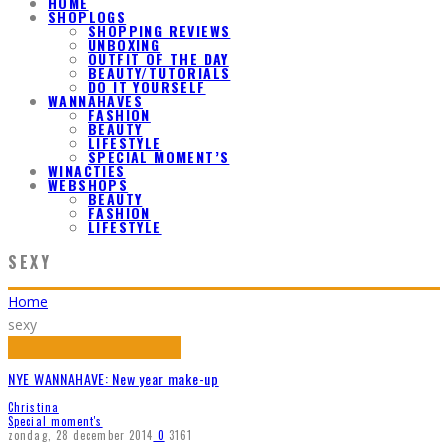
HOME
SHOPLOGS
SHOPPING REVIEWS
UNBOXING
OUTFIT OF THE DAY
BEAUTY/TUTORIALS
DO IT YOURSELF
WANNAHAVES
FASHION
BEAUTY
LIFESTYLE
SPECIAL MOMENT’S
WINACTIES
WEBSHOPS
BEAUTY
FASHION
LIFESTYLE
SEXY
Home
sexy
NYE WANNAHAVE: New year make-up
Christina
Special moment's
zondag, 28 december 2014
0
3161