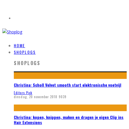
HOME
SHOPLOGS
SHOPLOGS
Christina: Scholl Velvet smooth start elektronische voetvijl
Editors Pick
dinsdag, 20 november 2018
9039
Christina: kopen, knippen, maken en dragen je eigen Clip ins
Hair Extensions