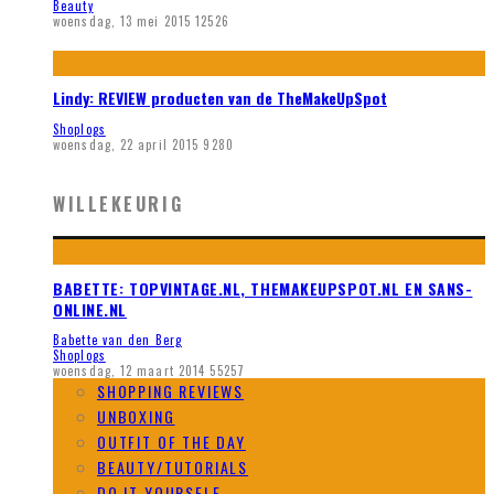
Beauty
woensdag, 13 mei 2015
12526
Lindy: REVIEW producten van de TheMakeUpSpot
Shoplogs
woensdag, 22 april 2015
9280
WILLEKEURIG
BABETTE: TOPVINTAGE.NL, THEMAKEUPSPOT.NL EN SANS-
ONLINE.NL
Babette van den Berg
Shoplogs
woensdag, 12 maart 2014
55257
SHOPPING REVIEWS
UNBOXING
OUTFIT OF THE DAY
BEAUTY/TUTORIALS
DO IT YOURSELF