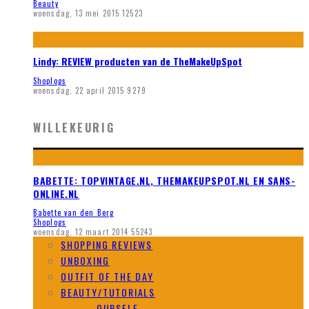
Beauty
woensdag, 13 mei 2015
12523
Lindy: REVIEW producten van de TheMakeUpSpot
Shoplogs
woensdag, 22 april 2015
9279
WILLEKEURIG
BABETTE: TOPVINTAGE.NL, THEMAKEUPSPOT.NL EN SANS-
ONLINE.NL
Babette van den Berg
Shoplogs
woensdag, 12 maart 2014
55243
SHOPPING REVIEWS
UNBOXING
OUTFIT OF THE DAY
BEAUTY/TUTORIALS
DO IT YOURSELF