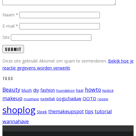
Naam
*
E-mail
*
Site
Deze site gebruikt Akismet om spam te verminderen.
Bekijk hoe je
reactie gegevens worden verwerkt
.
TAGS
Beauty
howto
diy
fashion
blush
foundation
haar
lipstick
makeup
OOTD
oogschaduw
nagellak
musthave
review
shoplog
tips
tutorial
themakeupspot
Sleek
wannahave