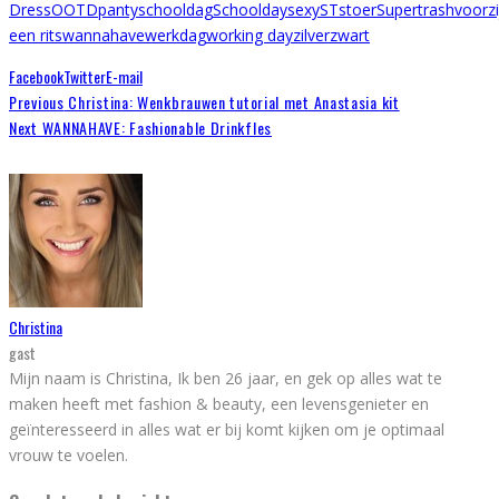
Dress
OOTD
panty
schooldag
Schoolday
sexy
ST
stoer
Supertrash
voorzi
een rits
wannahave
werkdag
working day
zilver
zwart
Facebook
Twitter
E-mail
Previous
Christina: Wenkbrauwen tutorial met Anastasia kit
Next
WANNAHAVE: Fashionable Drinkfles
Christina
gast
Mijn naam is Christina, Ik ben 26 jaar, en gek op alles wat te
maken heeft met fashion & beauty, een levensgenieter en
geïnteresseerd in alles wat er bij komt kijken om je optimaal
vrouw te voelen.