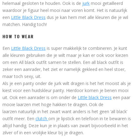
helemaal gesloten te houden. Ook is de
jurk
mooi getailleerd
waardoor je figuur heel mooi naar voren komt. Het is natuurlijk
een
Little Black Dress
dus je kan hem met alle kleuren die je wil
matchen. Handig toch!
HOW TO WEAR
Een
Little Black Dress
is super makkelijk te combineren. Je kunt
alle kleuren gebruiken die je wilt maar je kan er ook voor kiezen
om een All black outfit samen te stellen. Een all black outfit is
zeker een aanrader, het ziet er namelijk gekleed en heel stoer,
maar toch sexy, uit.
Als je een panty onder de jurk wilt dragen is het het mooist als je
kiest voor een huidskleur panty. Hierdoor komen je benen mooi
uit. Ook een aanrader is om onder de
Little black Dress
een paar
mooie laarzen met hoge hakken te dragen. Ook de
laarzen natuurlijk in het zwart want anders is het geen ‘all black’
outfit meer. Een
clutch
om je lipstick en telefoon in te bewaren is
altijd handig. Deze kun je in plaats van zwart bijvoorbeeld in het
zilver of in een vrolijke kleur bij je dragen.