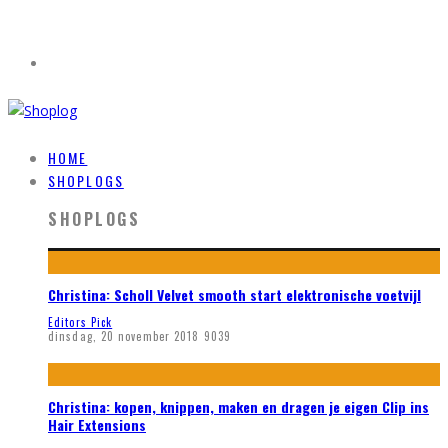
HOME
SHOPLOGS
SHOPLOGS
Christina: Scholl Velvet smooth start elektronische voetvijl
Editors Pick
dinsdag, 20 november 2018
9039
Christina: kopen, knippen, maken en dragen je eigen Clip ins
Hair Extensions