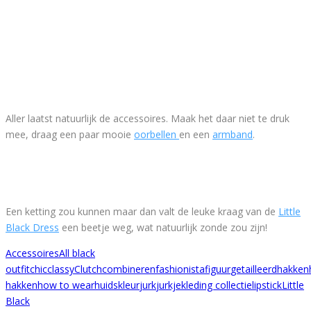
Aller laatst natuurlijk de accessoires. Maak het daar niet te druk
mee, draag een paar mooie
oorbellen
en een
armband
.
Een ketting zou kunnen maar dan valt de leuke kraag van de
Little
Black Dress
een beetje weg, wat natuurlijk zonde zou zijn!
Accessoires
All black
outfit
chic
classy
Clutch
combineren
fashionista
figuur
getailleerd
hakken
hakken
how to wear
huidskleur
jurk
jurkje
kleding collectie
lipstick
Little
Black