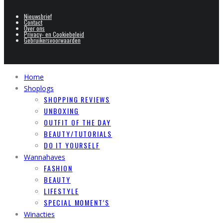
Nieuwsbrief
Contact
Over ons
Privacy- en Cookiebeleid
Gebruikersvoorwaarden
Home
Shoplogs
SHOPPING REVIEWS
UNBOXING
OUTFIT OF THE DAY
BEAUTY/TUTORIALS
DO IT YOURSELF
Wannahaves
FASHION
BEAUTY
LIFESTYLE
SPECIAL MOMENT’S
Winacties