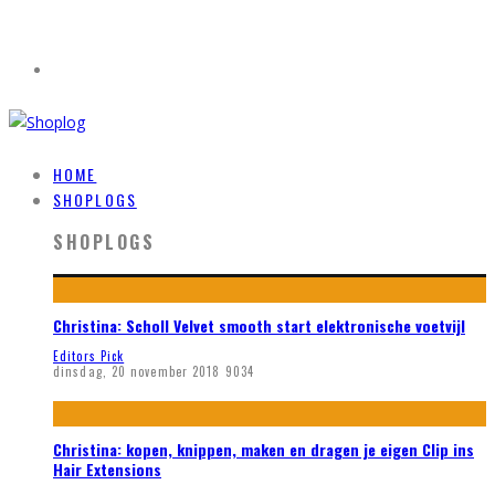
HOME
SHOPLOGS
SHOPLOGS
Christina: Scholl Velvet smooth start elektronische voetvijl
Editors Pick
dinsdag, 20 november 2018
9034
Christina: kopen, knippen, maken en dragen je eigen Clip ins
Hair Extensions