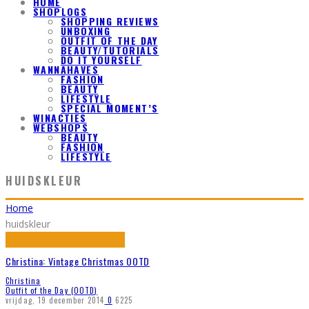
HOME
SHOPLOGS
SHOPPING REVIEWS
UNBOXING
OUTFIT OF THE DAY
BEAUTY/TUTORIALS
DO IT YOURSELF
WANNAHAVES
FASHION
BEAUTY
LIFESTYLE
SPECIAL MOMENT’S
WINACTIES
WEBSHOPS
BEAUTY
FASHION
LIFESTYLE
HUIDSKLEUR
Home
huidskleur
Christina: Vintage Christmas OOTD
Christina
Outfit of the Day (OOTD)
vrijdag, 19 december 2014
0
6225