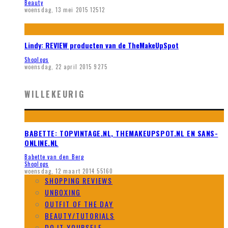
Beauty
woensdag, 13 mei 2015
12512
Lindy: REVIEW producten van de TheMakeUpSpot
Shoplogs
woensdag, 22 april 2015
9275
WILLEKEURIG
BABETTE: TOPVINTAGE.NL, THEMAKEUPSPOT.NL EN SANS-
ONLINE.NL
Babette van den Berg
Shoplogs
woensdag, 12 maart 2014
55160
SHOPPING REVIEWS
UNBOXING
OUTFIT OF THE DAY
BEAUTY/TUTORIALS
DO IT YOURSELF