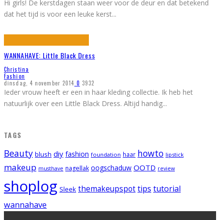
Hi girls! De kerstdagen staan weer voor de deur en dat betekend
dat het tijd is voor een leuke kerst
...
WANNAHAVE: Little Black Dress
Christina
Fashion
dinsdag, 4 november 2014
0
3932
Ieder vrouw heeft er een in haar kleding collectie. Ik heb het
natuurlijk over een Little Black Dress. Altijd handig
...
TAGS
Beauty
howto
diy
fashion
blush
foundation
haar
lipstick
makeup
OOTD
oogschaduw
nagellak
musthave
review
shoplog
tips
tutorial
themakeupspot
Sleek
wannahave