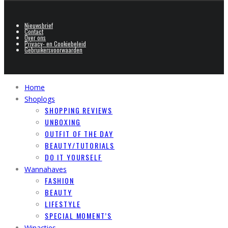
Nieuwsbrief
Contact
Over ons
Privacy- en Cookiebeleid
Gebruikersvoorwaarden
Home
Shoplogs
SHOPPING REVIEWS
UNBOXING
OUTFIT OF THE DAY
BEAUTY/TUTORIALS
DO IT YOURSELF
Wannahaves
FASHION
BEAUTY
LIFESTYLE
SPECIAL MOMENT’S
Winacties