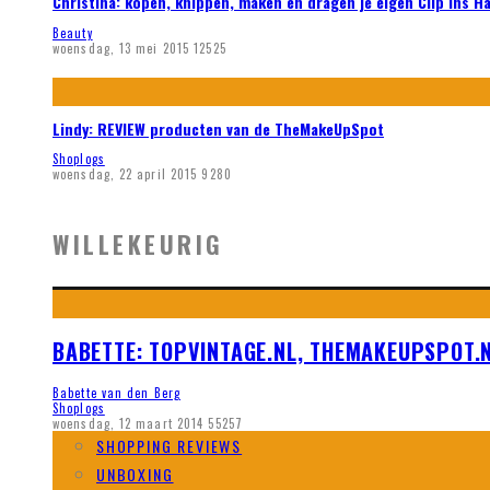
Christina: kopen, knippen, maken en dragen je eigen Clip ins H
Beauty
woensdag, 13 mei 2015
12525
Lindy: REVIEW producten van de TheMakeUpSpot
Shoplogs
woensdag, 22 april 2015
9280
WILLEKEURIG
BABETTE: TOPVINTAGE.NL, THEMAKEUPSPOT.N
Babette van den Berg
Shoplogs
woensdag, 12 maart 2014
55257
SHOPPING REVIEWS
UNBOXING