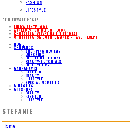
FASHION
LIFESTYLE
DE NIEUWSTE POSTS
LINDY: LENTE LOOK
ANNELOES: GOING OUT LOOK
CHRISTINA: VELVET NAIL TUTORIAL
CHRISTINA: SMOOTHIE MAKER + FAVO RECEPT
HOME
SHOPLOGS
SHOPPING REVIEWS
UNBOXING
OUTFIT OF THE DAY
BEAUTY/TUTORIALS
DO IT YOURSELF
WANNAHAVES
FASHION
BEAUTY
LIFESTYLE
SPECIAL MOMENT’S
WINACTIES
WEBSHOPS
BEAUTY
FASHION
LIFESTYLE
STEFANIE
Home