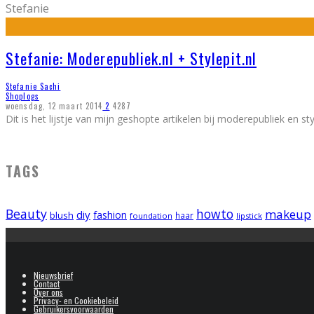
Stefanie
Stefanie: Moderepubliek.nl + Stylepit.nl
Stefanie Sachi
Shoplogs
woensdag, 12 maart 2014
2
4287
Dit is het lijstje van mijn geshopte artikelen bij moderepubliek en 
TAGS
Beauty
howto
makeup
diy
fashion
blush
foundation
haar
lipstick
Nieuwsbrief
Contact
Over ons
Privacy- en Cookiebeleid
Gebruikersvoorwaarden