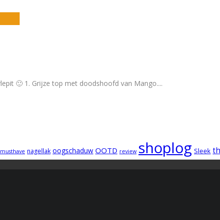
stylepit 🙂 1. Grijze top met doodshoofd van Mango.
...
shoplog
OOTD
t
oogschaduw
Sleek
nagellak
musthave
review