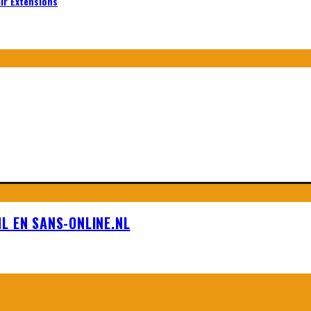
air Extensions
L EN SANS-ONLINE.NL