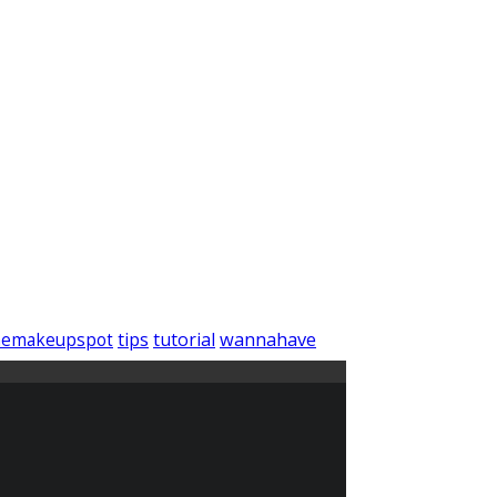
wannahave
tips
tutorial
hemakeupspot