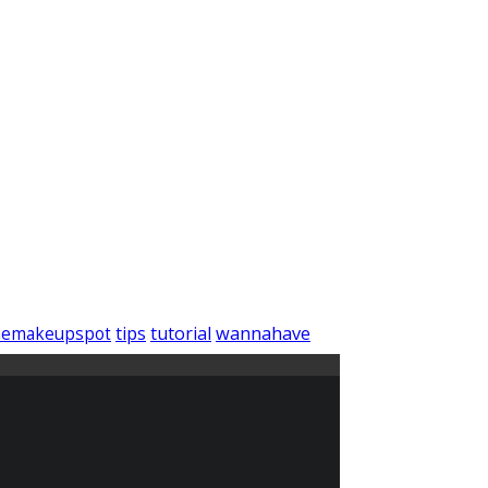
wannahave
tips
tutorial
hemakeupspot