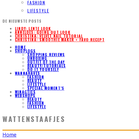
FASHION
LIFESTYLE
DE NIEUWSTE POSTS
LINDY: LENTE LOOK
ANNELOES: GOING OUT LOOK
CHRISTINA: VELVET NAIL TUTORIAL
CHRISTINA: SMOOTHIE MAKER + FAVO RECEPT
HOME
SHOPLOGS
SHOPPING REVIEWS
UNBOXING
OUTFIT OF THE DAY
BEAUTY/TUTORIALS
DO IT YOURSELF
WANNAHAVES
FASHION
BEAUTY
LIFESTYLE
SPECIAL MOMENT’S
WINACTIES
WEBSHOPS
BEAUTY
FASHION
LIFESTYLE
WATTENSTAAFJES
Home