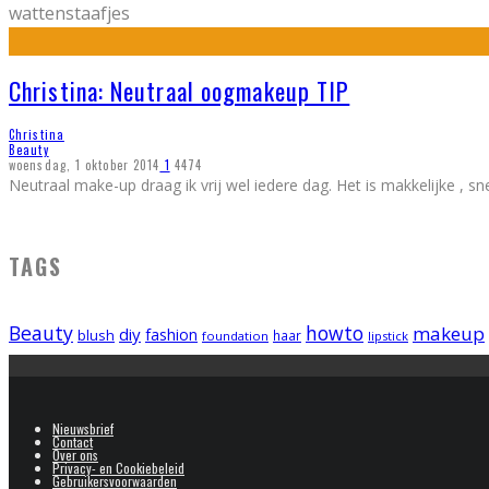
wattenstaafjes
Christina: Neutraal oogmakeup TIP
Christina
Beauty
woensdag, 1 oktober 2014
1
4474
Neutraal make-up draag ik vrij wel iedere dag. Het is makkelijke , snel
TAGS
Beauty
howto
makeup
diy
fashion
blush
foundation
haar
lipstick
Nieuwsbrief
Contact
Over ons
Privacy- en Cookiebeleid
Gebruikersvoorwaarden