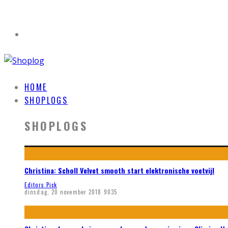
HOME
SHOPLOGS
SHOPLOGS
Christina: Scholl Velvet smooth start elektronische voetvijl
Editors Pick
dinsdag, 20 november 2018
9035