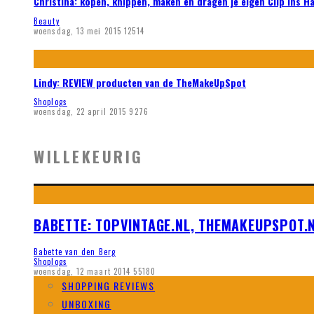
Christina: kopen, knippen, maken en dragen je eigen Clip ins H
Beauty
woensdag, 13 mei 2015
12514
Lindy: REVIEW producten van de TheMakeUpSpot
Shoplogs
woensdag, 22 april 2015
9276
WILLEKEURIG
BABETTE: TOPVINTAGE.NL, THEMAKEUPSPOT.N
Babette van den Berg
Shoplogs
woensdag, 12 maart 2014
55180
SHOPPING REVIEWS
UNBOXING