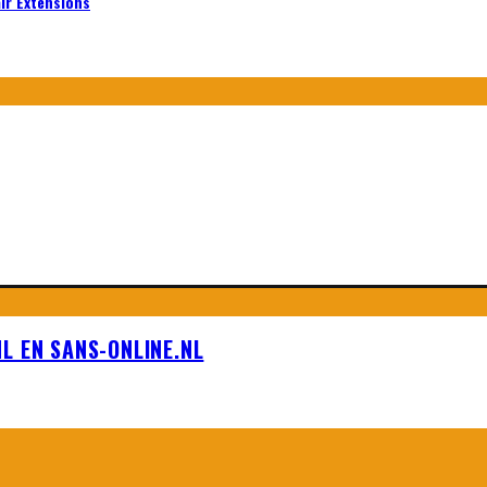
air Extensions
L EN SANS-ONLINE.NL