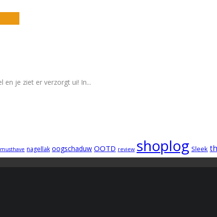
 en je ziet er verzorgt ui! In
...
shoplog
OOTD
t
oogschaduw
Sleek
nagellak
musthave
review