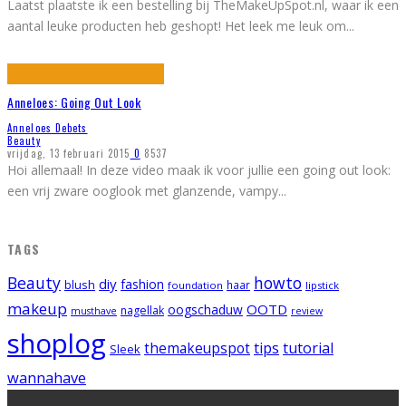
Laatst plaatste ik een bestelling bij TheMakeUpSpot.nl, waar ik een
aantal leuke producten heb geshopt! Het leek me leuk om
...
Anneloes: Going Out Look
Anneloes Debets
Beauty
vrijdag, 13 februari 2015
0
8537
Hoi allemaal! In deze video maak ik voor jullie een going out look:
een vrij zware ooglook met glanzende, vampy
...
TAGS
Beauty
howto
diy
fashion
blush
foundation
haar
lipstick
makeup
OOTD
oogschaduw
nagellak
musthave
review
shoplog
tips
tutorial
themakeupspot
Sleek
wannahave