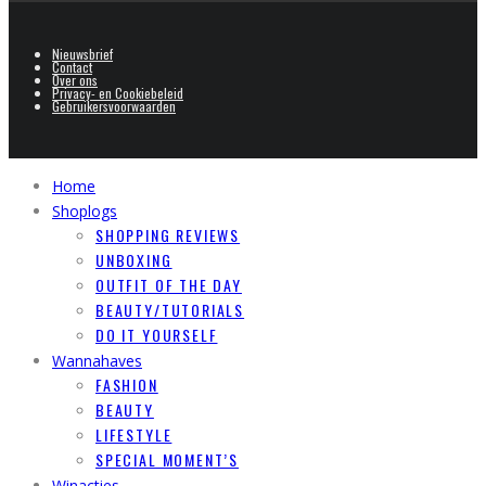
Nieuwsbrief
Contact
Over ons
Privacy- en Cookiebeleid
Gebruikersvoorwaarden
Home
Shoplogs
SHOPPING REVIEWS
UNBOXING
OUTFIT OF THE DAY
BEAUTY/TUTORIALS
DO IT YOURSELF
Wannahaves
FASHION
BEAUTY
LIFESTYLE
SPECIAL MOMENT’S
Winacties