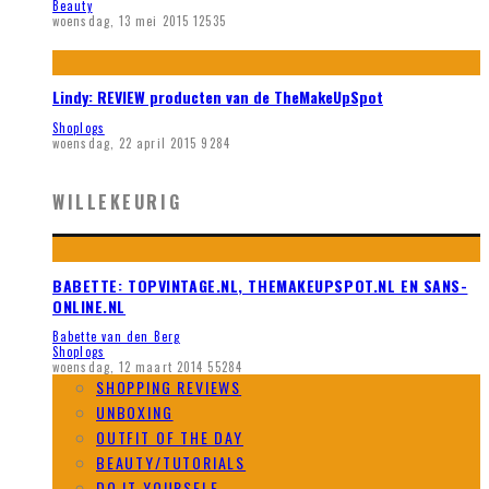
Beauty
woensdag, 13 mei 2015
12535
Lindy: REVIEW producten van de TheMakeUpSpot
Shoplogs
woensdag, 22 april 2015
9284
WILLEKEURIG
BABETTE: TOPVINTAGE.NL, THEMAKEUPSPOT.NL EN SANS-
ONLINE.NL
Babette van den Berg
Shoplogs
woensdag, 12 maart 2014
55284
SHOPPING REVIEWS
UNBOXING
OUTFIT OF THE DAY
BEAUTY/TUTORIALS
DO IT YOURSELF