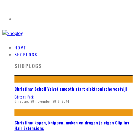
HOME
SHOPLOGS
SHOPLOGS
Christina: Scholl Velvet smooth start elektronische voetvijl
Editors Pick
dinsdag, 20 november 2018
9044
Christina: kopen, knippen, maken en dragen je eigen Clip ins
Hair Extensions