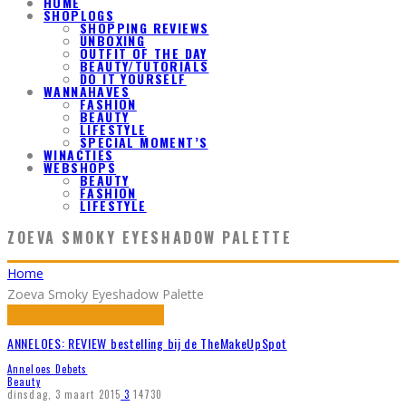
HOME
SHOPLOGS
SHOPPING REVIEWS
UNBOXING
OUTFIT OF THE DAY
BEAUTY/TUTORIALS
DO IT YOURSELF
WANNAHAVES
FASHION
BEAUTY
LIFESTYLE
SPECIAL MOMENT’S
WINACTIES
WEBSHOPS
BEAUTY
FASHION
LIFESTYLE
ZOEVA SMOKY EYESHADOW PALETTE
Home
Zoeva Smoky Eyeshadow Palette
ANNELOES: REVIEW bestelling bij de TheMakeUpSpot
Anneloes Debets
Beauty
dinsdag, 3 maart 2015
3
14730