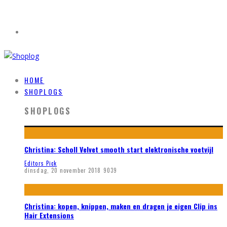
HOME
SHOPLOGS
SHOPLOGS
Christina: Scholl Velvet smooth start elektronische voetvijl
Editors Pick
dinsdag, 20 november 2018
9039
Christina: kopen, knippen, maken en dragen je eigen Clip ins
Hair Extensions