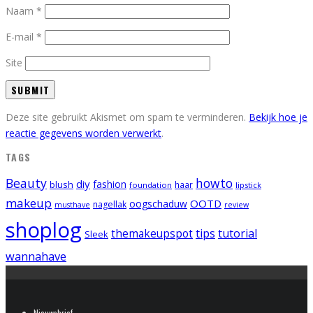
Naam
*
E-mail
*
Site
Deze site gebruikt Akismet om spam te verminderen.
Bekijk hoe je
reactie gegevens worden verwerkt
.
TAGS
Beauty
howto
diy
fashion
blush
foundation
haar
lipstick
makeup
OOTD
oogschaduw
nagellak
musthave
review
shoplog
tips
tutorial
themakeupspot
Sleek
wannahave
Nieuwsbrief