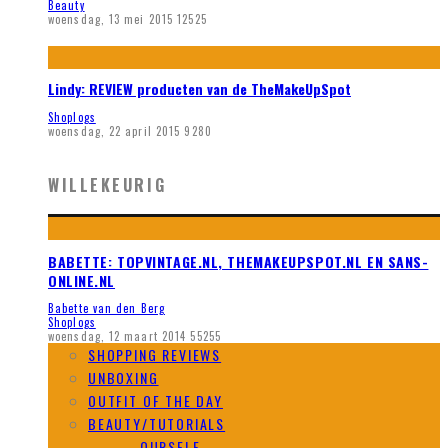
Beauty
woensdag, 13 mei 2015
12525
Lindy: REVIEW producten van de TheMakeUpSpot
Shoplogs
woensdag, 22 april 2015
9280
WILLEKEURIG
BABETTE: TOPVINTAGE.NL, THEMAKEUPSPOT.NL EN SANS-
ONLINE.NL
Babette van den Berg
Shoplogs
woensdag, 12 maart 2014
55255
SHOPPING REVIEWS
UNBOXING
OUTFIT OF THE DAY
BEAUTY/TUTORIALS
DO IT YOURSELF