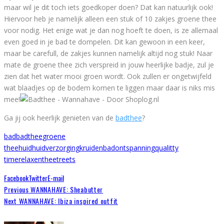
maar wil je dit toch iets goedkoper doen? Dat kan natuurlijk ook!
Hiervoor heb je namelijk alleen een stuk of 10 zakjes groene thee
voor nodig. Het enige wat je dan nog hoeft te doen, is ze allemaal
even goed in je bad te dompelen. Dit kan gewoon in een keer,
maar be carefull, de zakjes kunnen namelijk altijd nog stuk! Naar
mate de groene thee zich verspreid in jouw heerlijke badje, zul je
zien dat het water mooi groen wordt. Ook zullen er ongetwijfeld
wat blaadjes op de bodem komen te liggen maar daar is niks mis
mee!
Ga jij ook heerlijk genieten van de
badthee
?
bad
badthee
groene
thee
huid
huidverzorging
kruidenbad
ontspanning
qualitty
time
relaxen
thee
treets
Facebook
Twitter
E-mail
Previous
WANNAHAVE: Sheabutter
Next
WANNAHAVE: Ibiza inspired outfit