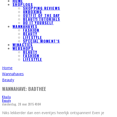
HOME
SHOPLOGS
SHOPPING REVIEWS
UNBOXING
OUTFIT OF THE DAY
BEAUTY/TUTORIALS
DO IT YOURSELF
WANNAHAVES
FASHION
BEAUTY
LIFESTYLE
SPECIAL MOMENT’S
WINACTIES
WEBSHOPS
BEAUTY
FASHION
LIFESTYLE
Home
Wannahaves
Beauty
WANNAHAVE: BADTHEE
Khaila
Beauty
donderdag, 28 mei 2015
4984
Niks lekkerder dan een eventjes heerlijk ontspannen! Even je