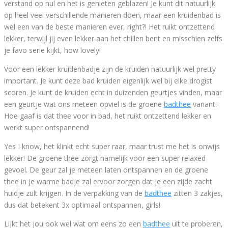
verstand op nul en het is genieten geblazen! Je kunt dit natuurlijk
op heel veel verschillende manieren doen, maar een kruidenbad is
wel een van de beste manieren ever, right?! Het ruikt ontzettend
lekker, terwijl jij even lekker aan het chillen bent en misschien zelfs
je favo serie kijkt, how lovely!
Voor een lekker kruidenbadje zijn de kruiden natuurlijk wel pretty
important. Je kunt deze bad kruiden eigenlijk wel bij elke drogist
scoren. Je kunt de kruiden echt in duizenden geurtjes vinden, maar
een geurtje wat ons meteen opviel is de groene
badthee
variant!
Hoe gaaf is dat thee voor in bad, het ruikt ontzettend lekker en
werkt super ontspannend!
Yes I know, het klinkt echt super raar, maar trust me het is onwijs
lekker! De groene thee zorgt namelijk voor een super relaxed
gevoel. De geur zal je meteen laten ontspannen en de groene
thee in je warme badje zal ervoor zorgen dat je een zijde zacht
huidje zult krijgen. In de verpakking van de
badthee
zitten 3 zakjes,
dus dat betekent 3x optimaal ontspannen, girls!
Lijkt het jou ook wel wat om eens zo een
badthee
uit te proberen,