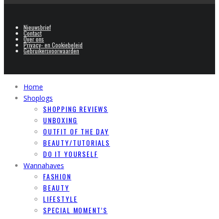
Nieuwsbrief
Contact
Over ons
Privacy- en Cookiebeleid
Gebruikersvoorwaarden
Home
Shoplogs
SHOPPING REVIEWS
UNBOXING
OUTFIT OF THE DAY
BEAUTY/TUTORIALS
DO IT YOURSELF
Wannahaves
FASHION
BEAUTY
LIFESTYLE
SPECIAL MOMENT’S