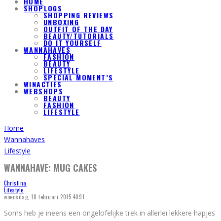
HOME
SHOPLOGS
SHOPPING REVIEWS
UNBOXING
OUTFIT OF THE DAY
BEAUTY/TUTORIALS
DO IT YOURSELF
WANNAHAVES
FASHION
BEAUTY
LIFESTYLE
SPECIAL MOMENT’S
WINACTIES
WEBSHOPS
BEAUTY
FASHION
LIFESTYLE
Home
Wannahaves
Lifestyle
WANNAHAVE: MUG CAKES
Christina
Lifestyle
woensdag, 18 februari 2015
4091
Soms heb je ineens een ongelofelijke trek in allerlei lekkere hapjes