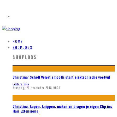
HOME
SHOPLOGS
SHOPLOGS
Christina: Scholl Velvet smooth start elektronische voetvijl
Editors Pick
dinsdag, 20 november 2018
9039
Christina: kopen, knippen, maken en dragen je eigen Clip ins
Hair Extensions