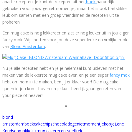
aparte recepten. Je kunt de recepten uit het
boek
natuurlijk
gebruiken voor jouw genietmomentje, maar het is ook hartstikke
leuk om samen met een groep vriendinnen de recepten uit te
proberen!
Een mug cake is nog lekkerder en ziet er nog leuker uit in jou eigen
fancy mok. Wij spotten voor jou deze super leuke en vrolijke mok
van
Blond Amsterdam
.
Nu je alle recepten hebt en je je helemaal kunt uitleven met het
maken van de lekkerste mug cake ever, en je een super
fancy mok
hebt om hem in te maken, ben jij er klaar voor! De mug cake
queen in jou komt boven en je kunt heerlijk gaan genieten van
your piece of heaven!
♥
blond
amsterdam
boek
cake
chips
chocolade
genietmomentje
kopje
Lene
Knudsen
makkelijk
mug cake
recept
snel
trek