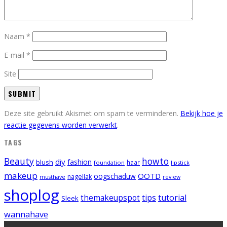
Naam
*
E-mail
*
Site
Deze site gebruikt Akismet om spam te verminderen.
Bekijk hoe je
reactie gegevens worden verwerkt
.
TAGS
Beauty
howto
diy
fashion
blush
foundation
haar
lipstick
makeup
OOTD
oogschaduw
nagellak
musthave
review
shoplog
tips
tutorial
themakeupspot
Sleek
wannahave