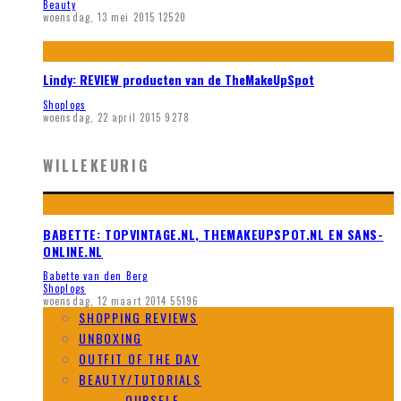
Beauty
woensdag, 13 mei 2015
12520
Lindy: REVIEW producten van de TheMakeUpSpot
Shoplogs
woensdag, 22 april 2015
9278
WILLEKEURIG
BABETTE: TOPVINTAGE.NL, THEMAKEUPSPOT.NL EN SANS-
ONLINE.NL
Babette van den Berg
Shoplogs
woensdag, 12 maart 2014
55196
SHOPPING REVIEWS
UNBOXING
OUTFIT OF THE DAY
BEAUTY/TUTORIALS
DO IT YOURSELF