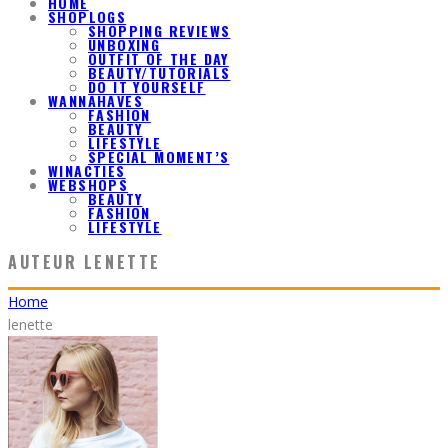
HOME
SHOPLOGS
SHOPPING REVIEWS
UNBOXING
OUTFIT OF THE DAY
BEAUTY/TUTORIALS
DO IT YOURSELF
WANNAHAVES
FASHION
BEAUTY
LIFESTYLE
SPECIAL MOMENT’S
WINACTIES
WEBSHOPS
BEAUTY
FASHION
LIFESTYLE
AUTEUR
LENETTE
Home
lenette