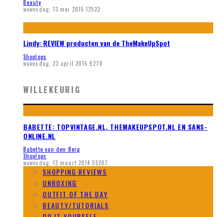
Beauty
woensdag, 13 mei 2015
12522
Lindy: REVIEW producten van de TheMakeUpSpot
Shoplogs
woensdag, 22 april 2015
9278
WILLEKEURIG
BABETTE: TOPVINTAGE.NL, THEMAKEUPSPOT.NL EN SANS-
ONLINE.NL
Babette van den Berg
Shoplogs
woensdag, 12 maart 2014
55207
SHOPPING REVIEWS
UNBOXING
OUTFIT OF THE DAY
BEAUTY/TUTORIALS
DO IT YOURSELF