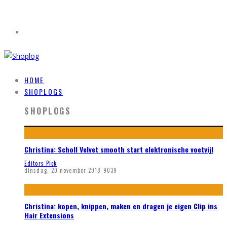
HOME
SHOPLOGS
SHOPLOGS
Christina: Scholl Velvet smooth start elektronische voetvijl
Editors Pick
dinsdag, 20 november 2018
9039
Christina: kopen, knippen, maken en dragen je eigen Clip ins
Hair Extensions