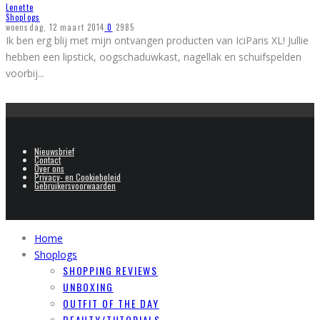
Lenette
Shoplogs
woensdag, 12 maart 2014
0
2985
Ik ben erg blij met mijn ontvangen producten van IciParis XL! Jullie
hebben een lipstick, oogschaduwkast, nagellak en schuifspelden
voorbij
...
Nieuwsbrief
Contact
Over ons
Privacy- en Cookiebeleid
Gebruikersvoorwaarden
Home
Shoplogs
SHOPPING REVIEWS
UNBOXING
OUTFIT OF THE DAY
BEAUTY/TUTORIALS