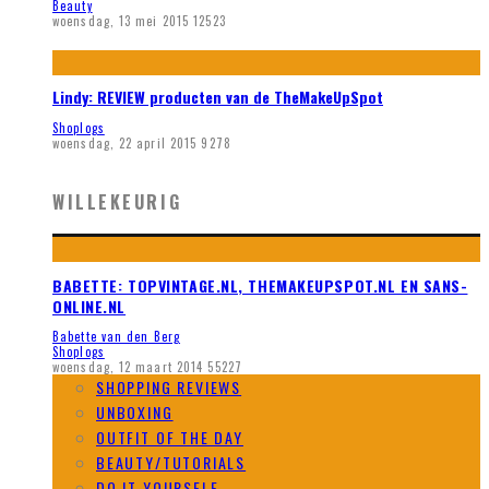
Beauty
woensdag, 13 mei 2015
12523
Lindy: REVIEW producten van de TheMakeUpSpot
Shoplogs
woensdag, 22 april 2015
9278
WILLEKEURIG
BABETTE: TOPVINTAGE.NL, THEMAKEUPSPOT.NL EN SANS-
ONLINE.NL
Babette van den Berg
Shoplogs
woensdag, 12 maart 2014
55227
SHOPPING REVIEWS
UNBOXING
OUTFIT OF THE DAY
BEAUTY/TUTORIALS
DO IT YOURSELF