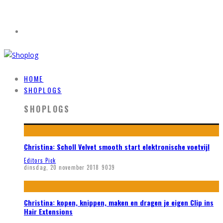
HOME
SHOPLOGS
SHOPLOGS
Christina: Scholl Velvet smooth start elektronische voetvijl
Editors Pick
dinsdag, 20 november 2018
9039
Christina: kopen, knippen, maken en dragen je eigen Clip ins
Hair Extensions