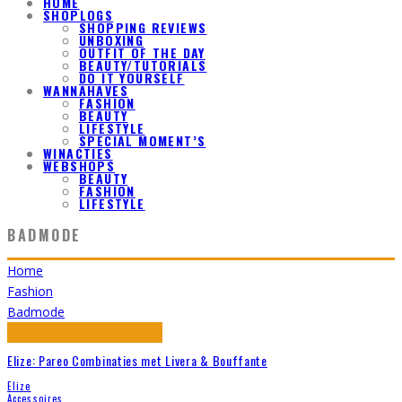
HOME
SHOPLOGS
SHOPPING REVIEWS
UNBOXING
OUTFIT OF THE DAY
BEAUTY/TUTORIALS
DO IT YOURSELF
WANNAHAVES
FASHION
BEAUTY
LIFESTYLE
SPECIAL MOMENT’S
WINACTIES
WEBSHOPS
BEAUTY
FASHION
LIFESTYLE
BADMODE
Home
Fashion
Badmode
Elize: Pareo Combinaties met Livera & Bouffante
Elize
Accessoires