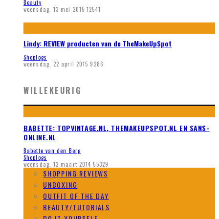
Beauty
woensdag, 13 mei 2015
12541
Lindy: REVIEW producten van de TheMakeUpSpot
Shoplogs
woensdag, 22 april 2015
9286
WILLEKEURIG
BABETTE: TOPVINTAGE.NL, THEMAKEUPSPOT.NL EN SANS-
ONLINE.NL
Babette van den Berg
Shoplogs
woensdag, 12 maart 2014
55329
SHOPPING REVIEWS
UNBOXING
OUTFIT OF THE DAY
BEAUTY/TUTORIALS
DO IT YOURSELF