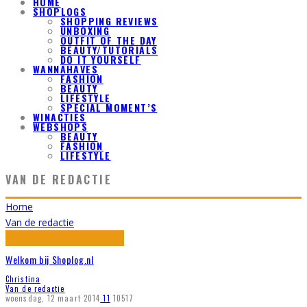
HOME
SHOPLOGS
SHOPPING REVIEWS
UNBOXING
OUTFIT OF THE DAY
BEAUTY/TUTORIALS
DO IT YOURSELF
WANNAHAVES
FASHION
BEAUTY
LIFESTYLE
SPECIAL MOMENT’S
WINACTIES
WEBSHOPS
BEAUTY
FASHION
LIFESTYLE
VAN DE REDACTIE
Home
Van de redactie
Welkom bij Shoplog.nl
Christina
Van de redactie
woensdag, 12 maart 2014
11
10517