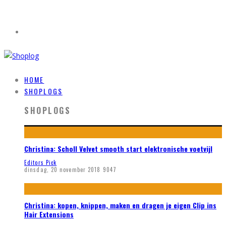
HOME
SHOPLOGS
SHOPLOGS
Christina: Scholl Velvet smooth start elektronische voetvijl
Editors Pick
dinsdag, 20 november 2018
9047
Christina: kopen, knippen, maken en dragen je eigen Clip ins
Hair Extensions