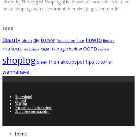
elkom bij Shoplog.nl! Shoplog.nl is dé website voor de leukste en
beste shoplogs van dit moment! Hier vind je getalenteerde
...
TAGS
Beauty
howto
diy
fashion
blush
foundation
haar
lipstick
makeup
OOTD
oogschaduw
nagellak
musthave
review
shoplog
tips
tutorial
themakeupspot
Sleek
wannahave
Nieuwsbrief
Contact
Over ons
Privacy- en Cookiebeleid
Gebruikersvoorwaarden
Home