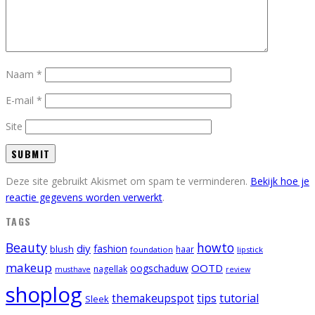
Naam
*
E-mail
*
Site
Deze site gebruikt Akismet om spam te verminderen.
Bekijk hoe je
reactie gegevens worden verwerkt
.
TAGS
Beauty
howto
diy
fashion
blush
foundation
haar
lipstick
makeup
OOTD
oogschaduw
nagellak
musthave
review
shoplog
tips
tutorial
themakeupspot
Sleek