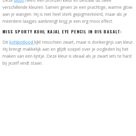
Deze
blush
heeft een bronzen kleur en bestaat uit twee
verschillende kleuren. Samen geven ze een prachtige, warme glow
aan je wangen. Hij is niet heel sterk gepigmenteerd, maar als je
meerdere laagjes aanbrengt krijg je een erg mooi effect.
MISS SPORTY KOHL KAJAL EYE PENCIL IN 015 BASALT:
Dit
kohlpotlood
lijkt misschien zwart, maar is donkergrijs van kleur.
Hij brengt makkelijk aan en glijdt soepel over je oogleden bij het
maken van een lijntje. Deze kleur is ideaal als je zwart iets te hard
bij jezelf vindt staan.