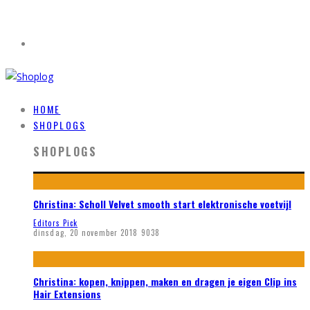
HOME
SHOPLOGS
SHOPLOGS
Christina: Scholl Velvet smooth start elektronische voetvijl
Editors Pick
dinsdag, 20 november 2018
9038
Christina: kopen, knippen, maken en dragen je eigen Clip ins
Hair Extensions