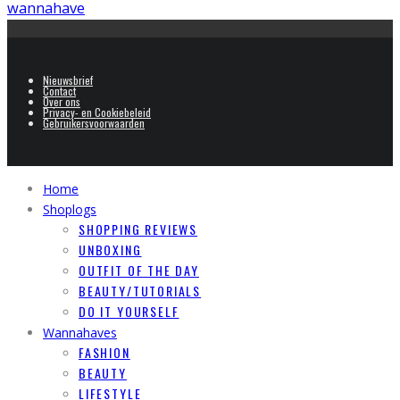
wannahave
Nieuwsbrief
Contact
Over ons
Privacy- en Cookiebeleid
Gebruikersvoorwaarden
Home
Shoplogs
SHOPPING REVIEWS
UNBOXING
OUTFIT OF THE DAY
BEAUTY/TUTORIALS
DO IT YOURSELF
Wannahaves
FASHION
BEAUTY
LIFESTYLE