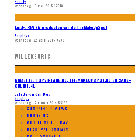
Beauty
woensdag, 13 mei 2015
12518
Lindy: REVIEW producten van de TheMakeUpSpot
Shoplogs
woensdag, 22 april 2015
9278
WILLEKEURIG
BABETTE: TOPVINTAGE.NL, THEMAKEUPSPOT.NL EN SANS-
ONLINE.NL
Babette van den Berg
Shoplogs
woensdag, 12 maart 2014
55193
SHOPPING REVIEWS
UNBOXING
OUTFIT OF THE DAY
BEAUTY/TUTORIALS
DO IT YOURSELF