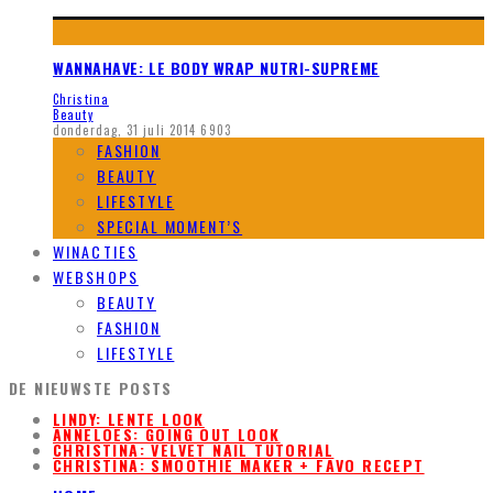
WANNAHAVE: LE BODY WRAP NUTRI-SUPREME
Christina
Beauty
donderdag, 31 juli 2014
6903
FASHION
BEAUTY
LIFESTYLE
SPECIAL MOMENT’S
WINACTIES
WEBSHOPS
BEAUTY
FASHION
LIFESTYLE
DE NIEUWSTE POSTS
LINDY: LENTE LOOK
ANNELOES: GOING OUT LOOK
CHRISTINA: VELVET NAIL TUTORIAL
CHRISTINA: SMOOTHIE MAKER + FAVO RECEPT