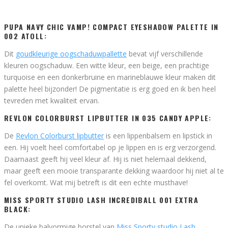
PUPA NAVY CHIC VAMP! COMPACT EYESHADOW PALETTE IN
002 ATOLL:
Dit
goudkleurige oogschaduwpallette
bevat vijf verschillende
kleuren oogschaduw. Een witte kleur, een beige, een prachtige
turquoise en een donkerbruine en marineblauwe kleur maken dit
palette heel bijzonder! De pigmentatie is erg goed en ik ben heel
tevreden met kwaliteit ervan.
REVLON COLORBURST LIPBUTTER IN 035 CANDY APPLE:
De
Revlon Colorburst lipbutter
is een lippenbalsem en lipstick in
een. Hij voelt heel comfortabel op je lippen en is erg verzorgend.
Daarnaast geeft hij veel kleur af. Hij is niet helemaal dekkend,
maar geeft een mooie transparante dekking waardoor hij niet al te
fel overkomt. Wat mij betreft is dit een echte musthave!
MISS SPORTY STUDIO LASH INCREDIBALL 001 EXTRA
BLACK:
De unieke balvormige borstel van
Miss Sporty studio Lash