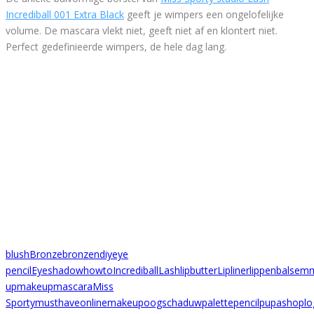
Incrediball 001 Extra Black
geeft je wimpers een ongelofelijke
volume. De mascara vlekt niet, geeft niet af en klontert niet.
Perfect gedefinieerde wimpers, de hele dag lang.
blush
Bronze
bronzen
diy
eye
pencil
Eyeshadow
howto
Incrediball
Lash
lipbutter
Lipliner
lippenbalsem
up
makeup
mascara
Miss
Sporty
musthave
onlinemakeup
oogschaduw
palette
pencil
pupa
shoplo