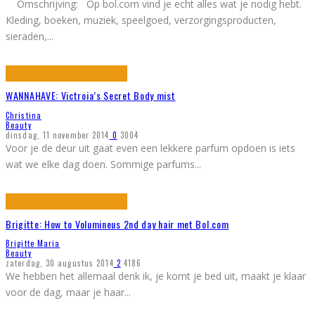
Omschrijving: Op bol.com vind je echt alles wat je nodig hebt.
Kleding, boeken, muziek, speelgoed, verzorgingsproducten,
sieraden,
...
WANNAHAVE: Victroia’s Secret Body mist
Christina
Beauty
dinsdag, 11 november 2014
0
3004
Voor je de deur uit gaat even een lekkere parfum opdoen is iets
wat we elke dag doen. Sommige parfums
...
Brigitte: How to Volumineus 2nd day hair met Bol.com
Brigitte Maria
Beauty
zaterdag, 30 augustus 2014
2
4186
We hebben het allemaal denk ik, je komt je bed uit, maakt je klaar
voor de dag, maar je haar
...