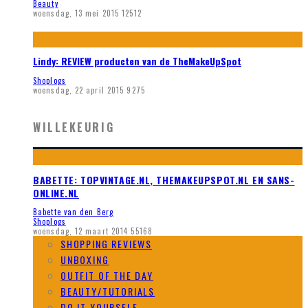
Beauty
woensdag, 13 mei 2015
12512
Lindy: REVIEW producten van de TheMakeUpSpot
Shoplogs
woensdag, 22 april 2015
9275
WILLEKEURIG
BABETTE: TOPVINTAGE.NL, THEMAKEUPSPOT.NL EN SANS-
ONLINE.NL
Babette van den Berg
Shoplogs
woensdag, 12 maart 2014
55168
SHOPPING REVIEWS
UNBOXING
OUTFIT OF THE DAY
BEAUTY/TUTORIALS
DO IT YOURSELF