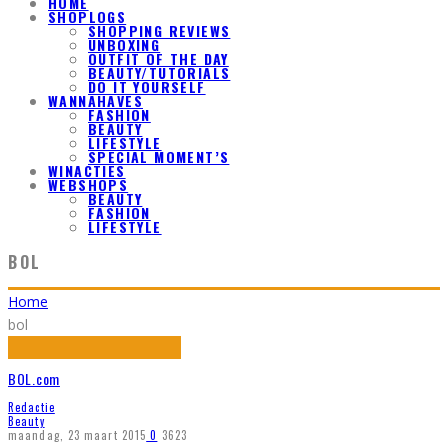
HOME
SHOPLOGS
SHOPPING REVIEWS
UNBOXING
OUTFIT OF THE DAY
BEAUTY/TUTORIALS
DO IT YOURSELF
WANNAHAVES
FASHION
BEAUTY
LIFESTYLE
SPECIAL MOMENT’S
WINACTIES
WEBSHOPS
BEAUTY
FASHION
LIFESTYLE
BOL
Home
bol
BOL.com
Redactie
Beauty
maandag, 23 maart 2015
0
3623