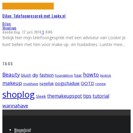
Dilan: Telefoongesprek met Lookx.nl
Dilan
Shoplogs
donderdag, 17 juli 2014
1
4345
Bekijk hier mijn telefoongesprek met een adviseur van Lookx! Je
kunt bellen met hen voor make-up -en huidadvies. Luister mee
...
TAGS
Beauty
howto
diy
fashion
blush
foundation
haar
lipstick
makeup
OOTD
oogschaduw
nagellak
musthave
review
shoplog
tips
tutorial
themakeupspot
Sleek
wannahave
Nieuwsbrief